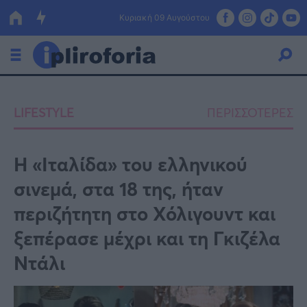
Κυριακή 09 Αυγούστου
Ελλάδα
LIFESTYLE
ΠΕΡΙΣΣΟΤΕΡΕΣ
Οικονομία
Πολιτική
Η «Ιταλίδα» του ελληνικού
σινεμά, στα 18 της, ήταν
Τράπεζες
περιζήτητη στο Χόλιγουντ και
Επιδοτήσεις
Κόσμος
ξεπέρασε μέχρι και τη Γκιζέλα
Lifestyle
ΕΣΠΑ
Ντάλι
Αθλητικά