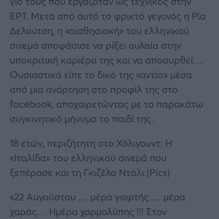
γιο τους που εργαζόταν ως τεχνικός στην
ΕΡΤ. Μετά από αυτό το φρικτό γεγονός η Ρία
Δελούτση, η «αισθησιακή» του ελληνικού
σινεμά αποφάσισε να ρίξει αυλαία στην
υποκριτική καριέρα της και να αποσυρθεί…
Ουσιαστικά είπε το δικό της «αντίο» μέσα
από μια ανάρτηση στο προφίλ της στο
facebook, αποχαιρετώντας με το παρακάτω
συγκινητικό μήνυμα το παιδί της.
18 ετών, περιζήτητη στο Χόλιγουντ: Η
«Ιταλίδα» του ελληνικού σινεμά που
ξεπέρασε και τη Γκιζέλα Ντάλι (Pics)
«22 Αυγούστου … μέρα γιορτής…. μέρα
χαράς… Ημέρα χαρμολύπης !!! Στον