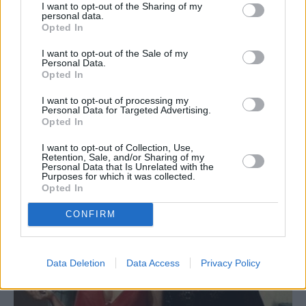
I want to opt-out of the Sharing of my
personal data.
Η άλλη σημαντική αντίπαλος της Δελούτση
Opted In
ήταν η γνωστή μας ηθοποιός Γκιζέλα Ντάλι,
I want to opt-out of the Sale of my
της οποίας η υποψηφιότητα αρχικά είχε γίνει
Personal Data.
Opted In
αποδεκτή από την επιτροπή της εφημερίδας
«Απογευματινή» που διοργάνωνε την βραδιά,
I want to opt-out of processing my
Personal Data for Targeted Advertising.
αλλά αργότερα κρίθηκε ότι δεν θα έπρεπε να
Opted In
διεκδικήσει το στέμμα αφού ήταν ήδη
I want to opt-out of Collection, Use,
Retention, Sale, and/or Sharing of my
καταξιωμένη στο εγχώριο σταρ σίστεμ.
Personal Data that Is Unrelated with the
Purposes for which it was collected.
Opted In
CONFIRM
Data Deletion
Data Access
Privacy Policy