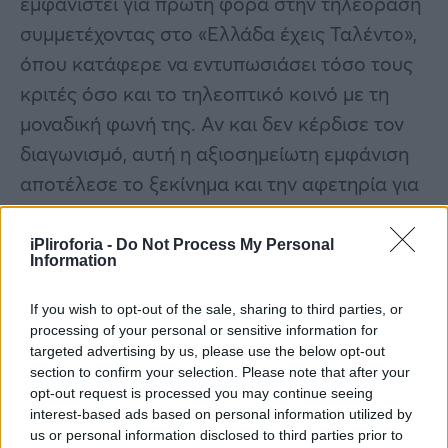
εμφανιστεί για πρώτη φορά στην τηλεόραση
συμμετέχοντας στο «Ελλάδα έχεις Ταλέντο»,
όπου κατάφερε να εντυπωσιάσει τόσο τους
κριτές όσο και το τηλεοπτικό κοινό με τη
μοναδική φωνή της. Αν και δεν κέρδισε τον
διαγωνισμό, αυτή η αξιοσημείωτη εμφάνιση
αποτέλεσε το ξεκίνημα και την αφετηρία για
την πορεία της στον χώρο της μουσικής.
iPliroforia -
Do Not Process My Personal
Information
Συνεντεύξεις 18/11/2025
If you wish to opt-out of the sale, sharing to third parties, or
Δήμητρα Δερζέκου: «Λέω τη δική μου
processing of your personal or sensitive information for
αλήθεια»
targeted advertising by us, please use the below opt-out
section to confirm your selection. Please note that after your
opt-out request is processed you may continue seeing
interest-based ads based on personal information utilized by
us or personal information disclosed to third parties prior to