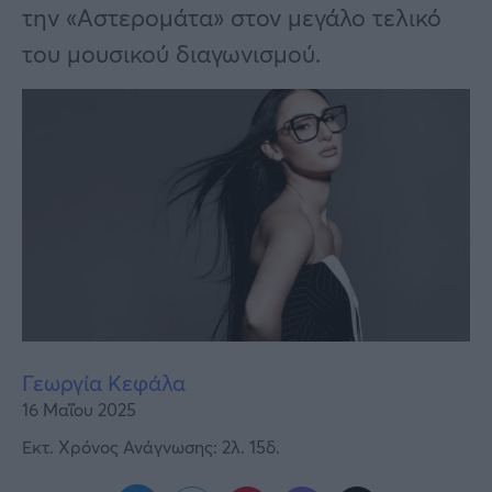
Υγεία
την «Αστερομάτα» στον μεγάλο τελικό
του μουσικού διαγωνισμού.
Γυναίκα
Καιρός
Γεωργία Κεφάλα
16 Μαΐου 2025
Εκτ. Χρόνος Ανάγνωσης: 2λ. 15δ.