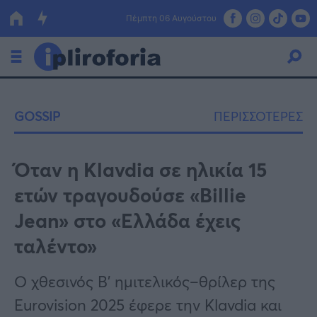
Πέμπτη 06 Αυγούστου
Ελλάδα
GOSSIP
ΠΕΡΙΣΣΟΤΕΡΕΣ
Οικονομία
Πολιτική
Όταν η Klavdia σε ηλικία 15
ετών τραγουδούσε «Billie
Τράπεζες
Jean» στο «Ελλάδα έχεις
Επιδοτήσεις
Κόσμος
ταλέντο»
Lifestyle
ΕΣΠΑ
Ο χθεσινός Β’ ημιτελικός–θρίλερ της
Αθλητικά
Eurovision 2025 έφερε την Klavdia και