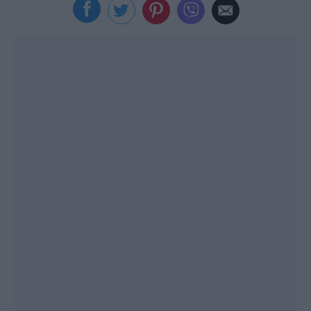
Viral
Κουζίνα
Ζώδια
Pet
Πίστη