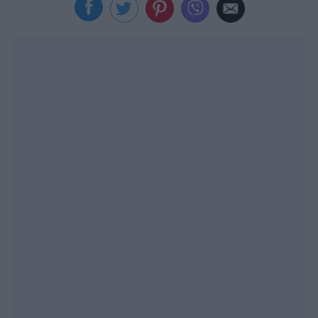
Viral
Κουζίνα
Ζώδια
Pet
Πίστη