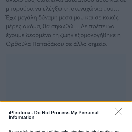
μπορούσα να ελέγξω τη στεναχώρια μου…
Έχω μεγάλη δύναμη μέσα μου και σε κακές
μέρες ακόμα, θα σηκωθώ… Δε πρέπει να
έχουμε δεδομένο τη ζωή» εξομολογήθηκε η
Ορθούλα Παπαδάκου σε άλλο σημείο.
iPliroforia -
Do Not Process My Personal
Information
If you wish to opt-out of the sale, sharing to third parties, or