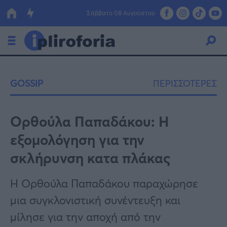
Σάββατο 08 Αυγούστου
Ελλάδα
GOSSIP
ΠΕΡΙΣΣΟΤΕΡΕΣ
Οικονομία
Πολιτική
Ορθούλα Παπαδάκου: Η
εξομολόγηση για την
Τράπεζες
σκλήρυνση κατα πλάκας
Επιδοτήσεις
Κόσμος
Η Ορθούλα Παπαδάκου παραχώρησε
Lifestyle
ΕΣΠΑ
μια συγκλονιστική συνέντευξη και
Αθλητικά
μίλησε για την αποχή από την