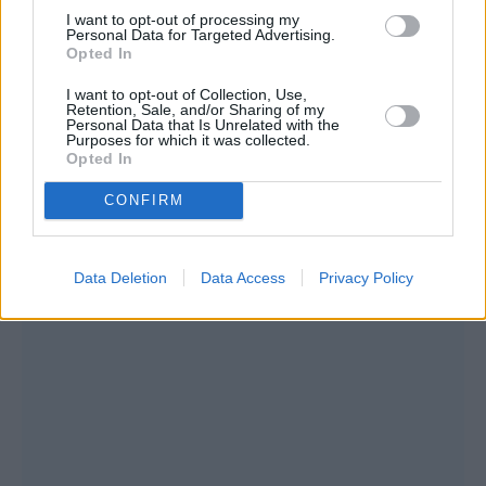
αλήθεια»
I want to opt-out of processing my
Personal Data for Targeted Advertising.
Opted In
I want to opt-out of Collection, Use,
Retention, Sale, and/or Sharing of my
Συνεντεύξεις 18/11/2025
Personal Data that Is Unrelated with the
Purposes for which it was collected.
Τζεφ Μοντάνα: «Κανένας δεν μπορεί
Opted In
να σου πει ποιος είσαι»
CONFIRM
Data Deletion
Data Access
Privacy Policy