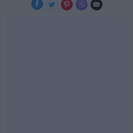
Viral
Κουζίνα
Ζώδια
Pet
Πίστη