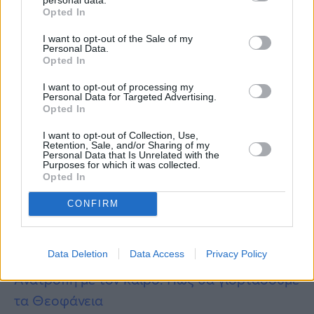
Opted In
I want to opt-out of the Sale of my
Personal Data.
Opted In
I want to opt-out of processing my
Personal Data for Targeted Advertising.
Περισσότερες
Ειδήσεις σήμερα
Opted In
I want to opt-out of Collection, Use,
Κώστας Σημίτης: Τετραήμερο εθνικό πένθος
Retention, Sale, and/or Sharing of my
Personal Data that Is Unrelated with the
για τον θάνατό του – Δημοσία δαπάνη η
Purposes for which it was collected.
Opted In
κηδεία του
CONFIRM
Έρχονται εκπλήξεις: Τα 3 πιο τυχερά ζώδια
της εβδομάδας
Data Deletion
Data Access
Privacy Policy
Ανατροπή με τον καιρό: Πώς θα γιορτάσουμε
τα Θεοφάνεια