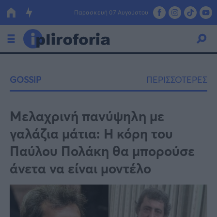
Παρασκευή 07 Αυγούστου
Ελλάδα
GOSSIP
ΠΕΡΙΣΣΟΤΕΡΕΣ
Οικονομία
Πολιτική
Μελαχρινή πανύψηλη με
γαλάζια μάτια: Η κόρη του
Τράπεζες
Παύλου Πολάκη θα μπορούσε
Επιδοτήσεις
Κόσμος
άνετα να είναι μοντέλο
Lifestyle
ΕΣΠΑ
Αθλητικά