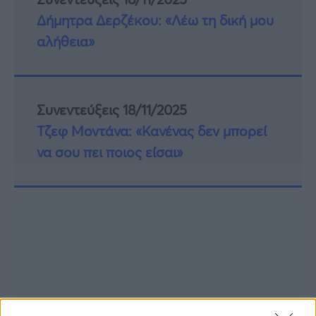
Δήμητρα Δερζέκου: «Λέω τη δική μου
αλήθεια»
Συνεντεύξεις 18/11/2025
Τζεφ Μοντάνα: «Κανένας δεν μπορεί
να σου πει ποιος είσαι»