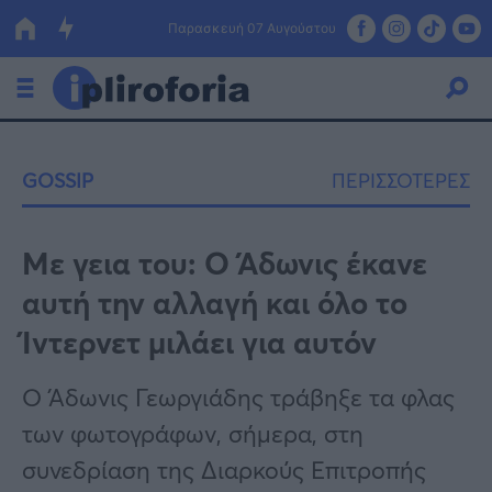
Παρασκευή 07 Αυγούστου
Ελλάδα
GOSSIP
ΠΕΡΙΣΣΟΤΕΡΕΣ
Οικονομία
Πολιτική
Με γεια του: Ο Άδωνις έκανε
αυτή την αλλαγή και όλο το
Τράπεζες
Ίντερνετ μιλάει για αυτόν
Επιδοτήσεις
Κόσμος
Ο Άδωνις Γεωργιάδης τράβηξε τα φλας
Lifestyle
ΕΣΠΑ
των φωτογράφων, σήμερα, στη
Αθλητικά
συνεδρίαση της Διαρκούς Επιτροπής