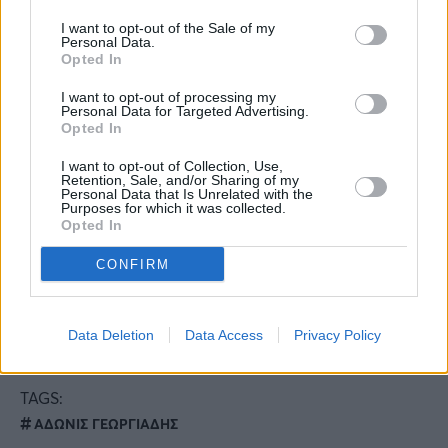
Περισσότερες
Ειδήσεις σήμερα
I want to opt-out of the Sale of my
Personal Data.
Opted In
Η επιστήμη «μίλησε»: Το κόκκινο φρoύτο που
«καίει» το λίπος και σε σώζει από τη
I want to opt-out of processing my
Personal Data for Targeted Advertising.
χοληστερίνη
Opted In
I want to opt-out of Collection, Use,
Άγιος Παΐσιος: «Οι άνθρωποι
Retention, Sale, and/or Sharing of my
Personal Data that Is Unrelated with the
απομακρύνθηκαν από τον Θεό και τελικά
Purposes for which it was collected.
Opted In
όσα βγάζουν από τη δουλειά τα δίνουν στους
CONFIRM
γιατρούς»
Ανατροπή: Συνεχίζεται η «υγρή» απειλή στη
Data Deletion
Data Access
Privacy Policy
χώρα – Ο καιρός μέχρι την Πρωτομαγιά
TAGS:
ΑΔΩΝΙΣ ΓΕΩΡΓΙΑΔΗΣ