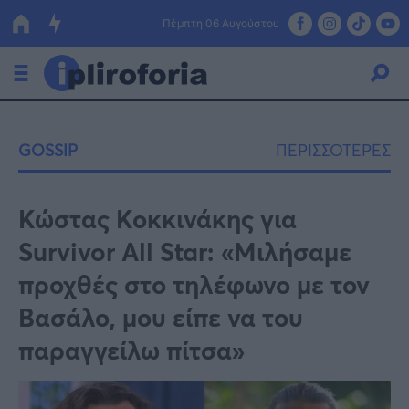
Πέμπτη 06 Αυγούστου
Ελλάδα
GOSSIP
ΠΕΡΙΣΣΟΤΕΡΕΣ
Οικονομία
Πολιτική
Κώστας Κοκκινάκης για
Survivor All Star: «Μιλήσαμε
Τράπεζες
προχθές στο τηλέφωνο με τον
Επιδοτήσεις
Κόσμος
Βασάλο, μου είπε να του
Lifestyle
ΕΣΠΑ
παραγγείλω πίτσα»
Αθλητικά