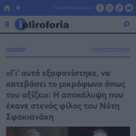
Πέμπτη 06 Αυγούστου
Ελλάδα
GOSSIP
ΠΕΡΙΣΣΟΤΕΡΕΣ
Οικονομία
Πολιτική
«Γι’ αυτό εξαφανίστηκε, να
κατεβάσει το μικρόφωνο όπως
Τράπεζες
του αξίζει»: Η αποκάλυψη που
Επιδοτήσεις
Κόσμος
έκανε στενός φίλος του Νότη
Lifestyle
ΕΣΠΑ
Σφακιανάκη
Αθλητικά