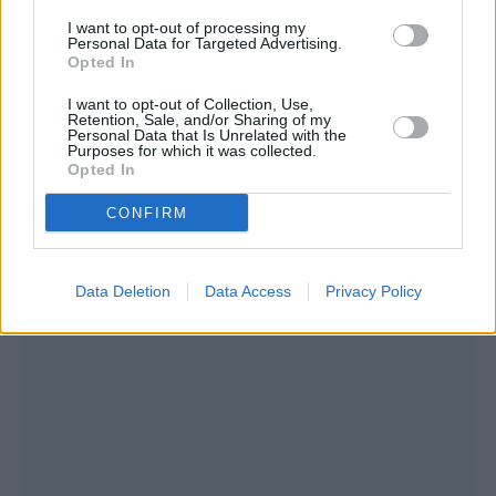
διάσημος. Ό,τι αισθανόταν, το έλεγε. Ό,τι τον
I want to opt-out of processing my
Personal Data for Targeted Advertising.
ενοχλούσε, το έλεγε. Δεν σκεφτόταν τις
Opted In
συνέπειες. Δηλαδή, έμπαινε πολιτικός μέσα
I want to opt-out of Collection, Use,
στο μαγαζί με 3.000 κόσμο και τον έκραζε.
Retention, Sale, and/or Sharing of my
Personal Data that Is Unrelated with the
Έτσι είναι ο Νότης, τι να κάνουμε» πρόσθεσε,
Purposes for which it was collected.
Opted In
επίσης, ο στενός του συνεργάτης στον ΑΝΤ1.
CONFIRM
Data Deletion
Data Access
Privacy Policy