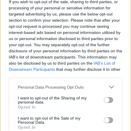
Ο Σάκης Πιλάτος ανέφερε
If you wish to opt-out of the sale, sharing to third parties, or
επίσης για τον Νότη
processing of your personal or sensitive information for
targeted advertising by us, please use the below opt-out
Σφακιανάκη:
section to confirm your selection. Please note that after your
opt-out request is processed you may continue seeing
«Οικονομικά είναι καλά. Οικονομικά μπορεί
interest-based ads based on personal information utilized by
us or personal information disclosed to third parties prior to
να έχει πολλά λεφτά, αλλά και πάρα πολλά
your opt-out. You may separately opt-out of the further
έξοδα. Όταν έχεις 14 αυτοκίνητα
disclosure of your personal information by third parties on the
IAB’s list of downstream participants. This information may
υπερπολυτελείας, όταν έχεις μία βιλάρα… Το
also be disclosed by us to third parties on the
IAB’s List of
μόνο που εύχομαι, είναι να είναι καλά. Να
Downstream Participants
that may further disclose it to other
third parties.
είναι καλά μόνο».
Personal Data Processing Opt Outs
«Έχει απομονωθεί γιατί μπορεί να έχει
I want to opt-out of the Sharing of my
στεναχωρηθεί με κάποιους ανθρώπους, ή
personal data.
Opted In
μπορεί να ντρέπεται να… γιατί ακούστηκαν
και διάφορα, τότε με τα όπλα… Ο Νότης
I want to opt-out of the Sale of my
Personal Data.
ήταν έτσι πάντα σαν άνθρωπος και πριν γίνει
Opted In