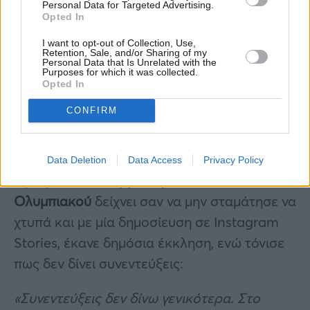
Personal Data for Targeted Advertising.
Opted In
I want to opt-out of Collection, Use,
Retention, Sale, and/or Sharing of my
Personal Data that Is Unrelated with the
Purposes for which it was collected.
Opted In
CONFIRM
Με τη σειρά του ο
Αλέξανδρος Πασχαλάκης,
έκανε μία ανάρτηση και τοποθετήθηκε σε
όσα ακούγονται τα τελευταία 24ωρα. Το
Data Deletion
Data Access
Privacy Policy
τηλέφωνο του
τερματοφύλακα
του
Ολυμπιακού
δείχνει σαν να μην σταμάτησε να
χτυπά και με μία δημοσίευση σε Instagram
Stories, έκανε δημόσια έκκληση, ενώ τόνισε
πως δεν δίνει συνεντεύξεις:
«Συνεντεύξεις δεν δίνω γενικότερα. Στο