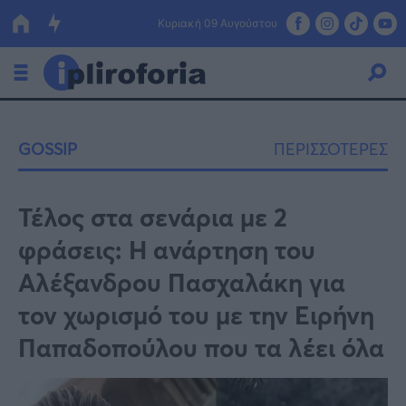
Κυριακή 09 Αυγούστου
Ελλάδα
GOSSIP
ΠΕΡΙΣΣΟΤΕΡΕΣ
Οικονομία
Πολιτική
Τέλος στα σενάρια με 2
φράσεις: Η ανάρτηση του
Τράπεζες
Αλέξανδρου Πασχαλάκη για
Επιδοτήσεις
Κόσμος
τον χωρισμό του με την Ειρήνη
Lifestyle
ΕΣΠΑ
Παπαδοπούλου που τα λέει όλα
Αθλητικά