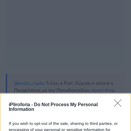
@kostis_rapto
Τι λέει ο Ραπ; Χώρισε ο τελικά ο
Πασχαλάκης με την Παπαδοπούλου;
#ραπ
#rap
#ραπτοπουλος
#raptopoulos
#ησυμβουλητουραπ
♬ Amartia – Irini
iPliroforia -
Do Not Process My Personal
Information
Papadopoulou
If you wish to opt-out of the sale, sharing to third parties, or
processing of your personal or sensitive information for