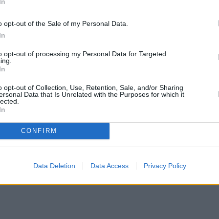
 συνεργαζόταν στενά με την μάνατζερ Έλενα
In
 ζητώντας να λάβει γνώση των συμβάσεων που είχ
o opt-out of the Sale of my Personal Data.
ες. Στην αίτησή της ζητούσε, αφενός, να της
In
ετέρου, να της παραδοθούν επίσημα επικυρωμένα
to opt-out of processing my Personal Data for Targeted
ing.
In
θεση την υπογραφή συμφωνίας εμπιστευτικότητας
o opt-out of Collection, Use, Retention, Sale, and/or Sharing
ersonal Data that Is Unrelated with the Purposes for which it
 πρόσωπα, φυσικά ή νομικά, τα οποία δεν έχουν
lected.
In
CONFIRM
Data Deletion
Data Access
Privacy Policy