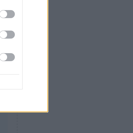
Θλίψη: Έφυγε από τη ζωή
αν
γνωστός Έλληνας ηθοποιός
,