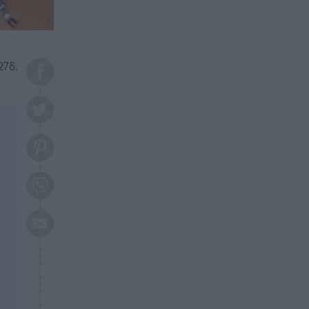
το 2026: Πότε θα έρθει η
μεγάλη αλλαγή
ΕΠΙΚΑΙΡΟΤΗΤΑ
20:45
Τραγωδία στη Λάρισα: Νεκρός
27δ.
50χρονος με αδιανόητο τρόπο
ΥΓΕΙΑ
20:20
Ελάχιστοι τη γνωρίζουν: Η
βιταμίνη που καταπολεμά
κατάθλιψη, κούραση, κόπωση
ΕΠΙΚΑΙΡΟΤΗΤΑ
19:50
ΕΚΤΑΚΤΟ: Σεισμός τώρα στην
Αττική
ΕΠΙΚΑΙΡΟΤΗΤΑ
19:20
«Συναγερμός» τώρα στη
Γλυφάδα
ΕΠΙΚΑΙΡΟΤΗΤΑ
18:45
Θλίψη: Πέθανε πολύτεκνη