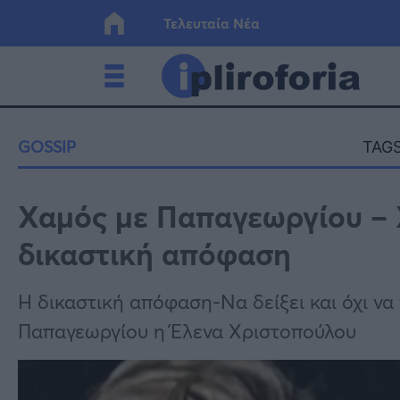
Τελευταία Νέα
Ελλάδα
Οικονο
GOSSIP
TAGS
Κόσμος
Lifesty
Χαμός με Παπαγεωργίου – 
δικαστική απόφαση
Υγεία
Γυναίκ
Η δικαστική απόφαση-Να δείξει και όχι να
Παπαγεωργίου η Έλενα Χριστοπούλου