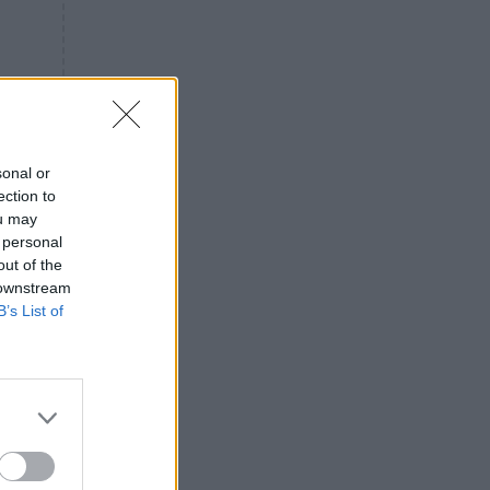
«ενόχληση» με τους πολίτες
για τα Τέμπη- «Αυτή η χώρα
είχε και άλλα δυστυχήματα»
ΠΙΣΤΗ
16:09
Μήτηρ του Ιησού: Προσευχή
στην Παναγία για τις δύσκολες
στιγμές
sonal or
ection to
ΥΓΕΙΑ
15:42
ou may
Συναγερμός στις ευρωπαϊκές
 personal
αγορές: Ανακαλούνται
out of the
πεπόνια και σταφύλια με
 downstream
φυτοφάρμακα
B’s List of
GOSSIP
15:12
Νεφέλη Μεγκ: Το βίντεο για τη
Σίσσυ Χρηστίδου έφερε
αντιδράσεις – «Είμαστε ok με
τα ενέσιμα;»
ΕΛΛΑΔΑ
14:46