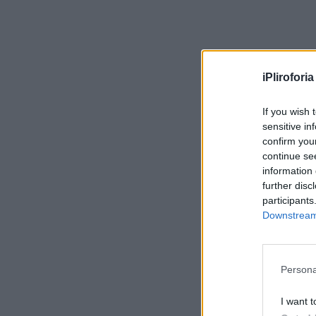
iPliroforia
If you wish 
sensitive in
confirm you
continue se
information 
further disc
participants
Downstream 
Persona
I want t