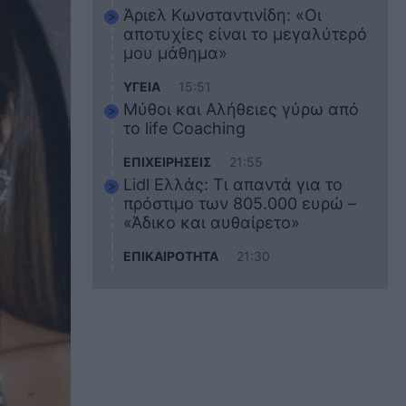
Άριελ Κωνσταντινίδη: «Οι
αποτυχίες είναι το μεγαλύτερό
μου μάθημα»
ΥΓΕΙΑ
15:51
Μύθοι και Αλήθειες γύρω από
το life Coaching
ΕΠΙΧΕΙΡΗΣΕΙΣ
21:55
Lidl Ελλάς: Τι απαντά για το
πρόστιμο των 805.000 ευρώ –
«Άδικο και αυθαίρετο»
ΕΠΙΚΑΙΡΟΤΗΤΑ
21:30
Στο εκπαιδευτικό του ταξίδι
σκοτώθηκε ο 20χρονος
ναυτικός του Blue Star Chios –
Πώς έγινε το τραγικό
δυστύχημα
ΖΩΔΙΑ
21:10
Αυτά τα 3 ζώδια θα πετύχουν