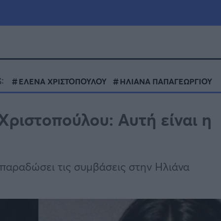
μία
Πολιτική
Τράπεζες
:
ΕΛΕΝΑ ΧΡΙΣΤΟΠΟΥΛΟΥ
ΗΛΙΑΝΑ ΠΑΠΑΓΕΩΡΓΙΟΥ
Επιδοτήσεις
le
Αθλητικά
Χριστοπούλου: Αυτή είναι η
ΕΣΠΑ
α
Καιρός
 παραδώσει τις συμβάσεις στην Ηλιάνα