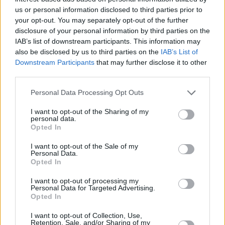
us or personal information disclosed to third parties prior to
your opt-out. You may separately opt-out of the further
disclosure of your personal information by third parties on the
IAB’s list of downstream participants. This information may
also be disclosed by us to third parties on the
IAB’s List of
Downstream Participants
that may further disclose it to other
third parties.
Περισσότερες
Ειδήσεις σήμερα
Personal Data Processing Opt Outs
Μαυρισμένος, με μπράτσα και κοιλιακούς: Ο
I want to opt-out of the Sharing of my
personal data.
Άγγελος Λάτσιος χαλαρώνει στην Άνδρο με
Opted In
κοκτέιλ στο χέρι
I want to opt-out of the Sale of my
Personal Data.
Opted In
Κλιματιστικά: Πόσο καίει η κάθε κατηγορία –
Η σωστή χρήση για δροσερό και οικονομικό
I want to opt-out of processing my
Personal Data for Targeted Advertising.
καλοκαίρι
Opted In
I want to opt-out of Collection, Use,
Ο Γιώργος Γιαννόπουλος χειροκροτά τον
Retention, Sale, and/or Sharing of my