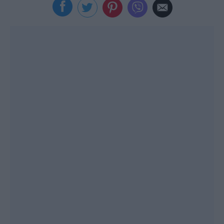
Viral
Κουζίνα
Ζώδια
Pet
Πίστη