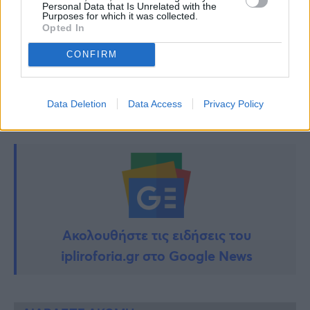
Personal Data that Is Unrelated with the
Χρήστο Μάστορα για την ερμηνεία του ως
Purposes for which it was collected.
Opted In
Στέλιο Καζαντζίδη
CONFIRM
TAGS:
ΕΛΕΝΗ ΜΕΝΕΓΑΚΗ
Data Deletion
Data Access
Privacy Policy
Ακολουθήστε τις ειδήσεις του
ipliroforia.gr στο Google News