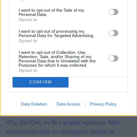
I want to opt-out of the Sale of my
Personal Data.
Opted In
I want to opt-out of processing my
Personal Data for Targeted Advertising.
Opted In
I want to opt-out of Collection, Use,
Retention, Sale, and/or Sharing of my
Personal Data that Is Unrelated with the
Purposes for which it was collected.
Περισσότερες
Ειδήσεις σήμερα
Opted In
Νεκρός ο οδηγός του οχήματος που
CONFIRM
παρασύρθηκε από τρένο στο Κιλκίς
Data Deletion
Data Access
Privacy Policy
Κιλκίς: Τρένο συγκρούστηκε με αυτοκίνητο
«Όχι βενζίνη, αν δεν φοράς κράνος»: Νέα
εκστρατεία από το υπουργείο Υγείας σε