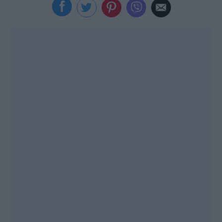
Viral
Κουζίνα
Ζώδια
Pet
Πίστη