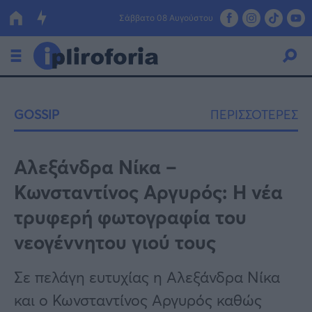
Σάββατο 08 Αυγούστου
Ελλάδα
GOSSIP
ΠΕΡΙΣΣΟΤΕΡΕΣ
Οικονομία
Πολιτική
Αλεξάνδρα Νίκα –
Κωνσταντίνος Αργυρός: Η νέα
Τράπεζες
τρυφερή φωτογραφία του
Επιδοτήσεις
Κόσμος
νεογέννητου γιού τους
Lifestyle
ΕΣΠΑ
Σε πελάγη ευτυχίας η Αλεξάνδρα Νίκα
Αθλητικά
και ο Κωνσταντίνος Αργυρός καθώς