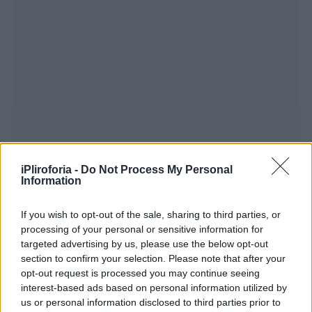
iPliroforia -
Do Not Process My Personal
Information
Είναι σίγουρα μια γλυκύτατη φωτογραφία
που δείχνει το πόσο αγαπημένοι είναι
If you wish to opt-out of the sale, sharing to third parties, or
processing of your personal or sensitive information for
πατέρας και γιος. Να ευχηθούμε στον Κώστα
targeted advertising by us, please use the below opt-out
να του ζήσει και να τον δει και να τον
section to confirm your selection. Please note that after your
καμαρώσει όπως μόνο εκείνος θέλει.
opt-out request is processed you may continue seeing
interest-based ads based on personal information utilized by
us or personal information disclosed to third parties prior to