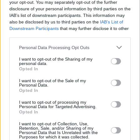
your opt-out. You may separately opt-out of the further
Συνεντεύξεις 18/11/2025
disclosure of your personal information by third parties on the
IAB’s list of downstream participants. This information may
Δήμητρα Δερζέκου: «Λέω τη δική μου
also be disclosed by us to third parties on the
IAB’s List of
αλήθεια»
Downstream Participants
that may further disclose it to other
third parties.
Personal Data Processing Opt Outs
Συνεντεύξεις 18/11/2025
I want to opt-out of the Sharing of my
personal data.
Τζεφ Μοντάνα: «Κανένας δεν μπορεί
Opted In
να σου πει ποιος είσαι»
I want to opt-out of the Sale of my
Personal Data.
Opted In
I want to opt-out of processing my
Personal Data for Targeted Advertising.
Opted In
I want to opt-out of Collection, Use,
Retention, Sale, and/or Sharing of my
Personal Data that Is Unrelated with the
Purposes for which it was collected.