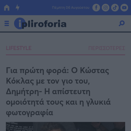
Πέμπτη 06 Αυγούστου
Ελλάδα
LIFESTYLE
ΠΕΡΙΣΣΟΤΕΡΕΣ
Οικονομία
Πολιτική
Για πρώτη φορά: Ο Κώστας
Κόκλας με τον γιο του,
Τράπεζες
Δημήτρη- Η απίστευτη
Επιδοτήσεις
Κόσμος
ομοιότητά τους και η γλυκιά
Lifestyle
ΕΣΠΑ
φωτογραφία
Αθλητικά