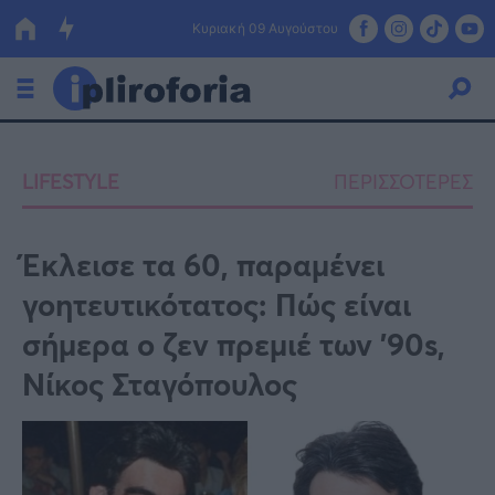
Κυριακή 09 Αυγούστου
Ελλάδα
LIFESTYLE
ΠΕΡΙΣΣΟΤΕΡΕΣ
Οικονομία
Πολιτική
Έκλεισε τα 60, παραμένει
γοητευτικότατος: Πώς είναι
Τράπεζες
σήμερα ο ζεν πρεμιέ των ’90s,
Επιδοτήσεις
Κόσμος
Νίκος Σταγόπουλος
Lifestyle
ΕΣΠΑ
Αθλητικά