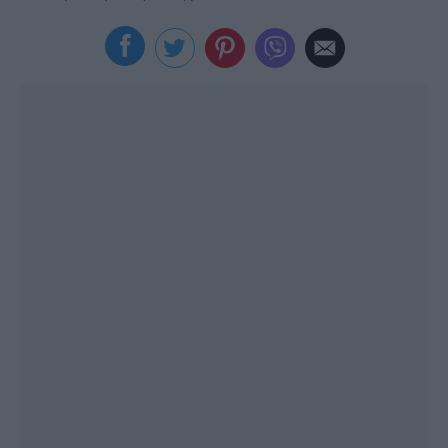
Viral
Κουζίνα
Ζώδια
Pet
Πίστη