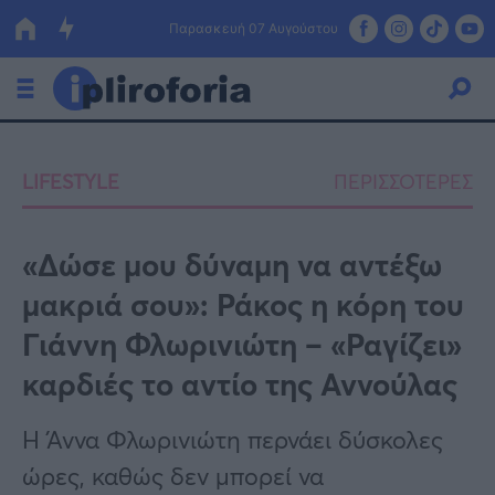
Παρασκευή 07 Αυγούστου
Ελλάδα
LIFESTYLE
ΠΕΡΙΣΣΟΤΕΡΕΣ
Οικονομία
Πολιτική
«Δώσε μου δύναμη να αντέξω
μακριά σου»: Ράκος η κόρη του
Τράπεζες
Γιάννη Φλωρινιώτη – «Ραγίζει»
Επιδοτήσεις
Κόσμος
καρδιές το αντίο της Αννούλας
Lifestyle
ΕΣΠΑ
Η Άννα Φλωρινιώτη περνάει δύσκολες
Αθλητικά
ώρες, καθώς δεν μπορεί να