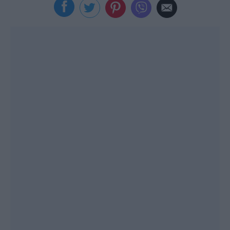
Viral
Κουζίνα
Ζώδια
Pet
Πίστη