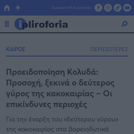
Κυριακή 09 Αυγούστου
Ελλάδα
ΚΑΙΡΟΣ
ΠΕΡΙΣΣΟΤΕΡΕΣ
Οικονομία
Πολιτική
Προειδοποίηση Κολυδά:
Προσοχή, ξεκινά ο δεύτερος
Τράπεζες
γύρος της κακοκαιρίας – Οι
Επιδοτήσεις
Κόσμος
επικίνδυνες περιοχές
Lifestyle
ΕΣΠΑ
Για την έναρξη του «δεύτερου γύρου»
Αθλητικά
της κακοκαιρίας στα βορειοδυτικά