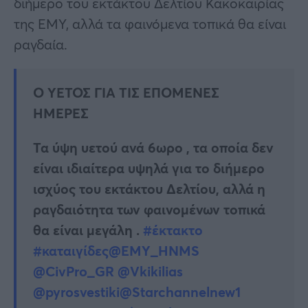
διήμερο του εκτάκτου Δελτίου Κακοκαιρίας
της ΕΜΥ, αλλά τα φαινόμενα τοπικά θα είναι
ραγδαία.
Ο ΥΕΤΟΣ ΓΙΑ ΤΙΣ ΕΠΟΜΕΝΕΣ
ΗΜΕΡΕΣ
Τα ύψη υετού ανά 6ωρο , τα οποία δεν
είναι ιδιαίτερα υψηλά για το διήμερο
ισχύος του εκτάκτου Δελτίου, αλλά η
ραγδαιότητα των φαινομένων τοπικά
θα είναι μεγάλη .
#έκτακτο
#καταιγίδες
@EMY_HNMS
@CivPro_GR
@Vkikilias
@pyrosvestiki
@Starchannelnew1