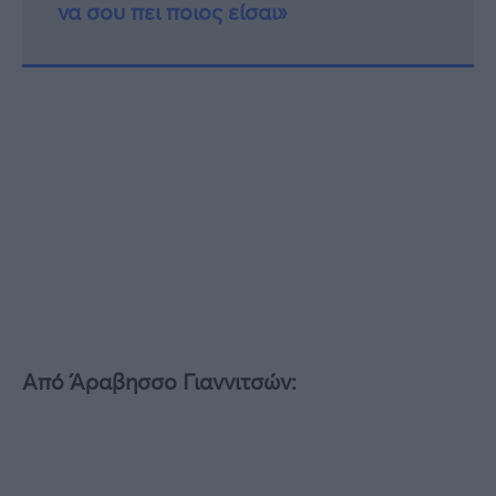
να σου πει ποιος είσαι»
Από Άραβησσο Γιαννιτσών: