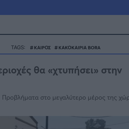
μία
Πολιτική
Τράπεζες
TAGS:
ΚΑΙΡΟΣ
ΚΑΚΟΚΑΙΡΙΑ BORA
Επιδοτήσεις
le
Αθλητικά
ριοχές θα «χτυπήσει» στην
ΕΣΠΑ
α
Καιρός
. Προβλήματα στο μεγαλύτερο μέρος της χώρ