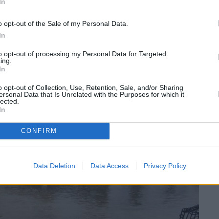
In
o opt-out of the Sale of my Personal Data.
In
to opt-out of processing my Personal Data for Targeted
ing.
In
o opt-out of Collection, Use, Retention, Sale, and/or Sharing
ωσε σήμερα (30/11) ότι «έρχεται νέα κλίμακα με
ersonal Data that Is Unrelated with the Purposes for which it
lected.
ερό. Τις τελευταίες ώρες, έπεσε νερό ενός μήνα.
In
CONFIRM
Data Deletion
Data Access
Privacy Policy