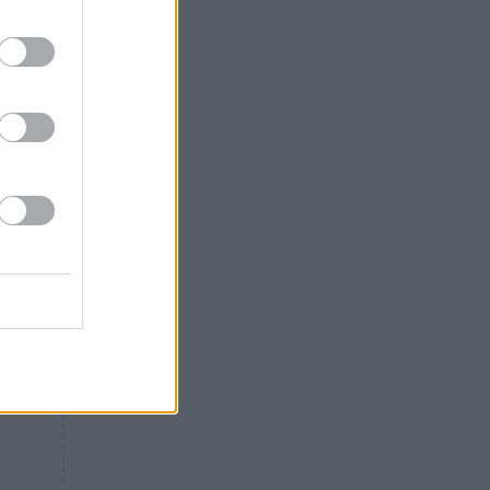
Θλίψη: Έφυγε από τη ζωή
γνωστός Έλληνας ηθοποιός