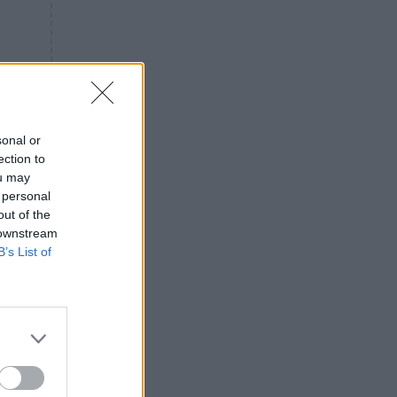
«ενόχληση» με τους πολίτες
για τα Τέμπη- «Αυτή η χώρα
είχε και άλλα δυστυχήματα»
ΠΙΣΤΗ
16:09
Μήτηρ του Ιησού: Προσευχή
στην Παναγία για τις δύσκολες
στιγμές
sonal or
ection to
ΥΓΕΙΑ
15:42
ou may
Συναγερμός στις ευρωπαϊκές
 personal
αγορές: Ανακαλούνται
out of the
πεπόνια και σταφύλια με
 downstream
φυτοφάρμακα
B’s List of
GOSSIP
15:12
Νεφέλη Μεγκ: Το βίντεο για τη
Σίσσυ Χρηστίδου έφερε
αντιδράσεις – «Είμαστε ok με
τα ενέσιμα;»
ΕΛΛΑΔΑ
14:46