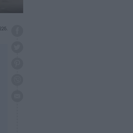
το 2026: Πότε θα έρθει η
μεγάλη αλλαγή
ΕΠΙΚΑΙΡΟΤΗΤΑ
20:45
Τραγωδία στη Λάρισα: Νεκρός
22δ.
50χρονος με αδιανόητο τρόπο
ΥΓΕΙΑ
20:20
Ελάχιστοι τη γνωρίζουν: Η
βιταμίνη που καταπολεμά
κατάθλιψη, κούραση, κόπωση
ΕΠΙΚΑΙΡΟΤΗΤΑ
19:50
ΕΚΤΑΚΤΟ: Σεισμός τώρα στην
Αττική
ΕΠΙΚΑΙΡΟΤΗΤΑ
19:20
«Συναγερμός» τώρα στη
Γλυφάδα
ΕΠΙΚΑΙΡΟΤΗΤΑ
18:45
Θλίψη: Πέθανε πολύτεκνη