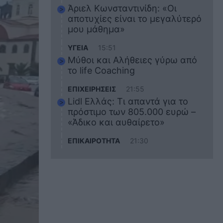
Άριελ Κωνσταντινίδη: «Οι
αποτυχίες είναι το μεγαλύτερό
μου μάθημα»
ΥΓΕΙΑ
15:51
Μύθοι και Αλήθειες γύρω από
το life Coaching
ΕΠΙΧΕΙΡΗΣΕΙΣ
21:55
Lidl Ελλάς: Τι απαντά για το
πρόστιμο των 805.000 ευρώ –
«Άδικο και αυθαίρετο»
ΕΠΙΚΑΙΡΟΤΗΤΑ
21:30
Στο εκπαιδευτικό του ταξίδι
σκοτώθηκε ο 20χρονος
ναυτικός του Blue Star Chios –
Πώς έγινε το τραγικό
δυστύχημα
ΖΩΔΙΑ
21:10
Αυτά τα 3 ζώδια θα πετύχουν