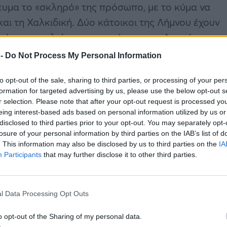
ευμα το «σκληρό» της πρόσωπο, με το κύμα να
αι τη Χαλκιδική. Δύο κάτοικοι της Λήμνου έχουν
» έχουν σταλεί στους κατοίκους της Αττικής, της
ου και της Λήμνου.
 -
Do Not Process My Personal Information
to opt-out of the sale, sharing to third parties, or processing of your per
formation for targeted advertising by us, please use the below opt-out s
r selection. Please note that after your opt-out request is processed y
eing interest-based ads based on personal information utilized by us or
disclosed to third parties prior to your opt-out. You may separately opt-
losure of your personal information by third parties on the IAB’s list of
. This information may also be disclosed by us to third parties on the
IA
Participants
that may further disclose it to other third parties.
l Data Processing Opt Outs
o opt-out of the Sharing of my personal data.