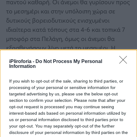
παντού καθαρή. Οι άνεμοι θα γυρίσουν προς
το μεσημέρι και στην υπόλοιπη χώρα σε
δυτικούς βορειοδυτικούς ενισχυμένοι
ιδιαίτερα κατά τόπους στα 4-6 και τοπικά 7
μποφόρ στα Πελάγη, όμως οι άνεμοι θα
εξασθενήσουν λίγο μετά το μεσημέρι. Η
θερμοκρασία θα φτάσει τους 23-25 βαθμούς
iPliroforia -
Do Not Process My Personal
στα ανατολικά ηπειρωτικά, τη Κρήτη και τα
Information
Δωδεκάνησα και στην υπόλοιπη χώρα κοντά
If you wish to opt-out of the sale, sharing to third parties, or
μέχρι και τους 21-23 βαθμούς. Οι ελάχιστες
processing of your personal or sensitive information for
σε μικρή πτώση αγγίζοντας στις
targeted advertising by us, please use the below opt-out
section to confirm your selection. Please note that after your
περισσότερες περιοχές μέχρι και τους 13-16
opt-out request is processed you may continue seeing
βαθμούς. Σε περιοχές της βόρειας κυρίως
interest-based ads based on personal information utilized by
us or personal information disclosed to third parties prior to
χώρας πιθανόν και μέχρι τους 11-12 βαθμούς
your opt-out. You may separately opt-out of the further
κοντά.
disclosure of your personal information by third parties on the