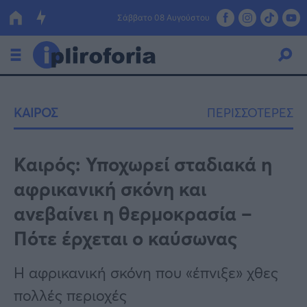
Σάββατο 08 Αυγούστου
Ελλάδα
ΚΑΙΡΟΣ
ΠΕΡΙΣΣΟΤΕΡΕΣ
Οικονομία
Πολιτική
Καιρός: Υποχωρεί σταδιακά η
αφρικανική σκόνη και
Τράπεζες
ανεβαίνει η θερμοκρασία –
Επιδοτήσεις
Κόσμος
Πότε έρχεται ο καύσωνας
Lifestyle
ΕΣΠΑ
Η αφρικανική σκόνη που «έπνιξε» χθες
Αθλητικά
πολλές περιοχές