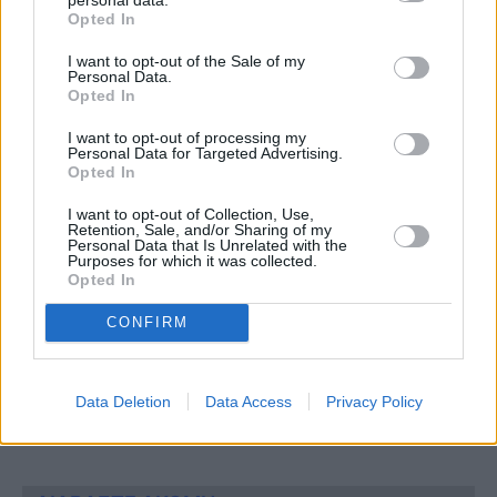
πολλά χρήματα τον επόμενο μήνα
Opted In
Νεκρός 16χρονος σε τροχαίο
I want to opt-out of the Sale of my
Personal Data.
Opted In
TAGS:
I want to opt-out of processing my
ΚΑΙΡΟΣ
ΚΑΚΟΚΑΙΡΙΑ
Personal Data for Targeted Advertising.
Opted In
I want to opt-out of Collection, Use,
Retention, Sale, and/or Sharing of my
Personal Data that Is Unrelated with the
Purposes for which it was collected.
Opted In
CONFIRM
Ακολουθήστε τις ειδήσεις του
Data Deletion
Data Access
Privacy Policy
ipliroforia.gr στο Google News