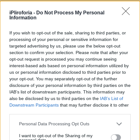
iPliroforia -
Do Not Process My Personal
Information
If you wish to opt-out of the sale, sharing to third parties, or
processing of your personal or sensitive information for
targeted advertising by us, please use the below opt-out
section to confirm your selection. Please note that after your
opt-out request is processed you may continue seeing
interest-based ads based on personal information utilized by
us or personal information disclosed to third parties prior to
your opt-out. You may separately opt-out of the further
Περισσότερες
Ειδήσεις σήμερα
disclosure of your personal information by third parties on the
IAB’s list of downstream participants. This information may
Αυτοκίνητο έπεσε σε στάση λεωφορείου
also be disclosed by us to third parties on the
IAB’s List of
Downstream Participants
that may further disclose it to other
παρασύροντας τρία άτομα – Στο νοσοκομείο
third parties.
και ο οδηγός
Personal Data Processing Opt Outs
4 ζώδια που έχουν πιθανότητες να κερδίσουν
I want to opt-out of the Sharing of my
personal data.