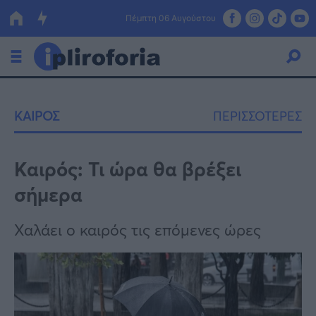
Πέμπτη 06 Αυγούστου
Ελλάδα
ΚΑΙΡΟΣ
ΠΕΡΙΣΣΟΤΕΡΕΣ
Οικονομία
Πολιτική
Καιρός: Τι ώρα θα βρέξει
σήμερα
Τράπεζες
Επιδοτήσεις
Κόσμος
Χαλάει ο καιρός τις επόμενες ώρες
Lifestyle
ΕΣΠΑ
Αθλητικά