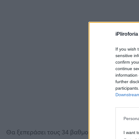
iPliroforia
If you wish 
sensitive in
confirm you
continue se
information 
further disc
participants
Downstream 
Persona
Θα ξεπεράσει τους 34 βαθμούς η θερμοκρασία
I want t