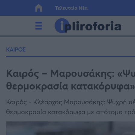
Τελευταία Νέα
Ελλάδα
Οικονο
ΚΑΙΡΟΣ
Κόσμος
Lifesty
Καιρός – Μαρουσάκης: «Ψυχ
θερμοκρασία κατακόρυφα»
Υγεία
Γυναίκ
Καιρός - Κλέαρχος Μαρουσάκης: Ψυχρή αέρ
θερμοκρασία κατακόρυφα με απότομο τρ