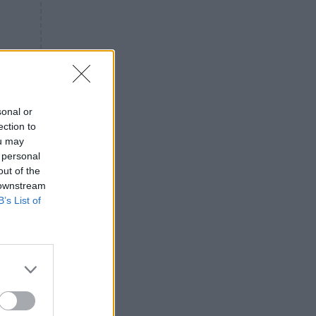
«ενόχληση» με τους πολίτες
για τα Τέμπη- «Αυτή η χώρα
είχε και άλλα δυστυχήματα»
ΠΙΣΤΗ
16:09
Μήτηρ του Ιησού: Προσευχή
στην Παναγία για τις δύσκολες
στιγμές
sonal or
ection to
ΥΓΕΙΑ
15:42
ou may
Συναγερμός στις ευρωπαϊκές
 personal
αγορές: Ανακαλούνται
out of the
πεπόνια και σταφύλια με
 downstream
φυτοφάρμακα
B’s List of
GOSSIP
15:12
Νεφέλη Μεγκ: Το βίντεο για τη
Σίσσυ Χρηστίδου έφερε
αντιδράσεις – «Είμαστε ok με
τα ενέσιμα;»
ΕΛΛΑΔΑ
14:46