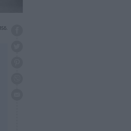
το 2026: Πότε θα έρθει η
μεγάλη αλλαγή
ΕΠΙΚΑΙΡΟΤΗΤΑ
20:45
Τραγωδία στη Λάρισα: Νεκρός
15δ.
50χρονος με αδιανόητο τρόπο
ΥΓΕΙΑ
20:20
Ελάχιστοι τη γνωρίζουν: Η
βιταμίνη που καταπολεμά
κατάθλιψη, κούραση, κόπωση
ΕΠΙΚΑΙΡΟΤΗΤΑ
19:50
ΕΚΤΑΚΤΟ: Σεισμός τώρα στην
Αττική
ΕΠΙΚΑΙΡΟΤΗΤΑ
19:20
«Συναγερμός» τώρα στη
Γλυφάδα
ΕΠΙΚΑΙΡΟΤΗΤΑ
18:45
Θλίψη: Πέθανε πολύτεκνη