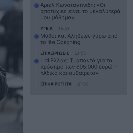
Άριελ Κωνσταντινίδη: «Οι
αποτυχίες είναι το μεγαλύτερό
μου μάθημα»
ΥΓΕΙΑ
15:51
Μύθοι και Αλήθειες γύρω από
το life Coaching
ΕΠΙΧΕΙΡΗΣΕΙΣ
21:55
Lidl Ελλάς: Τι απαντά για το
πρόστιμο των 805.000 ευρώ –
«Άδικο και αυθαίρετο»
ΕΠΙΚΑΙΡΟΤΗΤΑ
21:30
Στο εκπαιδευτικό του ταξίδι
σκοτώθηκε ο 20χρονος
ναυτικός του Blue Star Chios –
Πώς έγινε το τραγικό
δυστύχημα
ΖΩΔΙΑ
21:10
Αυτά τα 3 ζώδια θα πετύχουν