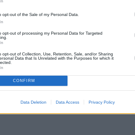
 Μαρουσάκη.
In
o opt-out of the Sale of my Personal Data.
ς η θερμοκρασία θα ξεπεράσει τους 34 βαθμούς
In
to opt-out of processing my Personal Data for Targeted
ing.
ριακή μία ψυχρή αέρια μάζα η οποία φέρνει
In
o opt-out of Collection, Use, Retention, Sale, and/or Sharing
ersonal Data that Is Unrelated with the Purposes for which it
lected.
In
CONFIRM
τάθεια και η αστάθεια αυτή θα αφορά κυρίως τη
ικά τμήματα. Θα έχουμε βροχές και πρόσκαιρες
ατα.
Data Deletion
Data Access
Privacy Policy