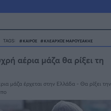
μία
Πολιτική
Τράπεζες
TAGS:
ΚΑΙΡΟΣ
ΚΛΕΑΡΧΟΣ ΜΑΡΟΥΣΑΚΗΣ
Επιδοτήσεις
le
Αθλητικά
ρή αέρια μάζα θα ρίξει τη
ΕΣΠΑ
α
Καιρός
ια μάζα έρχεται στην Ελλάδα - Θα ρίξει την
όπο