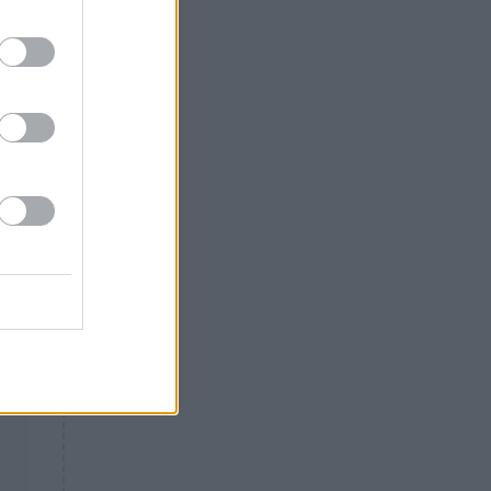
Θλίψη: Έφυγε από τη ζωή
γνωστός Έλληνας ηθοποιός