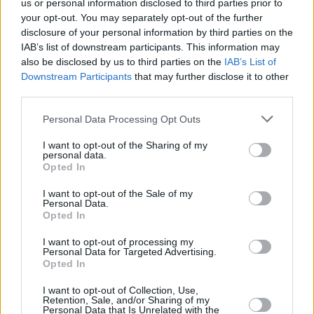
us or personal information disclosed to third parties prior to
your opt-out. You may separately opt-out of the further
disclosure of your personal information by third parties on the
IAB’s list of downstream participants. This information may
also be disclosed by us to third parties on the
IAB’s List of
Καιρός: Τόνοι βροχής απειλούν
Downstream Participants
that may further disclose it to other
third parties.
Aρχίζει και ξεκαθαρίζει το επίκεντρο της
Personal Data Processing Opt Outs
επικείμενης αλλαγής του καιρού, το οποίο
τοποθετείται στα νησιά του Αιγαίου, με
I want to opt-out of the Sharing of my
personal data.
έμφαση στο νότιο Αιγαίο-Κρήτη
Opted In
-Δωδεκάνησα, σύμφωνα με το Weather
I want to opt-out of the Sale of my
Personal Data.
Analysis Greece.
Opted In
I want to opt-out of processing my
Personal Data for Targeted Advertising.
Opted In
I want to opt-out of Collection, Use,
Retention, Sale, and/or Sharing of my
Personal Data that Is Unrelated with the