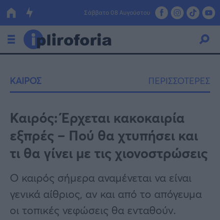
Σάββατο 08 Αυγούστου
Ελλάδα
ΚΑΙΡΟΣ
ΠΕΡΙΣΣΟΤΕΡΕΣ
Οικονομία
Πολιτική
Καιρός: Έρχεται κακοκαιρία
εξπρές – Πού θα χτυπήσει και
Τράπεζες
τι θα γίνει με τις χιονοστρώσεις
Επιδοτήσεις
Κόσμος
Ο καιρός σήμερα αναμένεται να είναι
Lifestyle
ΕΣΠΑ
γενικά αίθριος, αν και από το απόγευμα
Αθλητικά
οι τοπικές νεφώσεις θα ενταθούν.