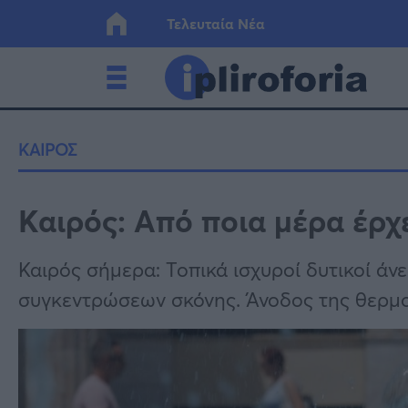
Τελευταία Νέα
Ελλάδα
Οικονο
ΚΑΙΡΟΣ
Κόσμος
Lifesty
Καιρός: Από ποια μέρα έρχ
Υγεία
Γυναίκ
Καιρός σήμερα: Τοπικά ισχυροί δυτικοί άν
συγκεντρώσεων σκόνης. Άνοδος της θερμ