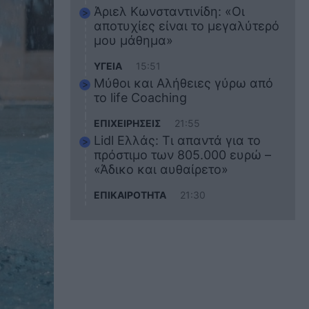
Άριελ Κωνσταντινίδη: «Οι
αποτυχίες είναι το μεγαλύτερό
μου μάθημα»
ΥΓΕΙΑ
15:51
Μύθοι και Αλήθειες γύρω από
το life Coaching
ΕΠΙΧΕΙΡΗΣΕΙΣ
21:55
Lidl Ελλάς: Τι απαντά για το
πρόστιμο των 805.000 ευρώ –
«Άδικο και αυθαίρετο»
ΕΠΙΚΑΙΡΟΤΗΤΑ
21:30
Στο εκπαιδευτικό του ταξίδι
σκοτώθηκε ο 20χρονος
ναυτικός του Blue Star Chios –
Πώς έγινε το τραγικό
δυστύχημα
ΖΩΔΙΑ
21:10
Αυτά τα 3 ζώδια θα πετύχουν