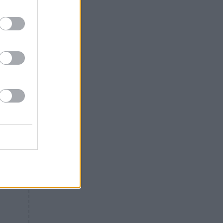
Θλίψη: Έφυγε από τη ζωή
γνωστός Έλληνας ηθοποιός