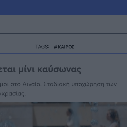
μία
Πολιτική
Τράπεζες
TAGS:
ΚΑΙΡΟΣ
Επιδοτήσεις
le
Αθλητικά
εται μίνι καύσωνας
ΕΣΠΑ
α
Καιρός
εμοι στο Αιγαίο. Σταδιακή υποχώρηση των
οκρασίας.