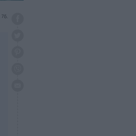
το 2026: Πότε θα έρθει η
μεγάλη αλλαγή
 7δ.
ΕΠΙΚΑΙΡΟΤΗΤΑ
20:45
Τραγωδία στη Λάρισα: Νεκρός
50χρονος με αδιανόητο τρόπο
ΥΓΕΙΑ
20:20
Ελάχιστοι τη γνωρίζουν: Η
βιταμίνη που καταπολεμά
κατάθλιψη, κούραση, κόπωση
ΕΠΙΚΑΙΡΟΤΗΤΑ
19:50
ΕΚΤΑΚΤΟ: Σεισμός τώρα στην
Αττική
ΕΠΙΚΑΙΡΟΤΗΤΑ
19:20
«Συναγερμός» τώρα στη
Γλυφάδα
ΕΠΙΚΑΙΡΟΤΗΤΑ
18:45
Θλίψη: Πέθανε πολύτεκνη