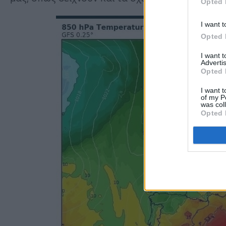
Opted 
I want t
Opted 
I want 
Advertis
Opted 
I want t
of my P
was col
Opted 