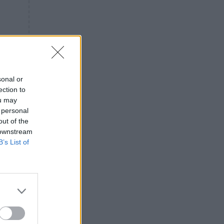
«ενόχληση» με τους πολίτες
για τα Τέμπη- «Αυτή η χώρα
είχε και άλλα δυστυχήματα»
ΠΙΣΤΗ
16:09
Μήτηρ του Ιησού: Προσευχή
στην Παναγία για τις δύσκολες
στιγμές
sonal or
ection to
ΥΓΕΙΑ
15:42
ou may
Συναγερμός στις ευρωπαϊκές
 personal
αγορές: Ανακαλούνται
out of the
πεπόνια και σταφύλια με
 downstream
φυτοφάρμακα
B’s List of
GOSSIP
15:12
Νεφέλη Μεγκ: Το βίντεο για τη
Σίσσυ Χρηστίδου έφερε
αντιδράσεις – «Είμαστε ok με
τα ενέσιμα;»
ώρα
ΕΛΛΑΔΑ
14:46