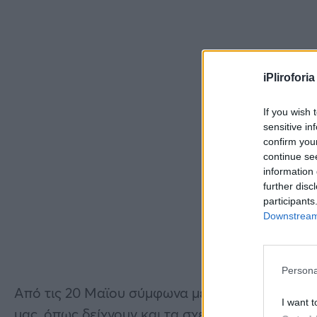
iPliroforia
If you wish 
sensitive in
confirm you
continue se
information 
further disc
participants
Downstream 
Persona
Από τις 20 Μαϊου σύμφωνα με το Weather Phe
I want t
μας, όπως δείχνουν και τα σχετικά γραφήματα.