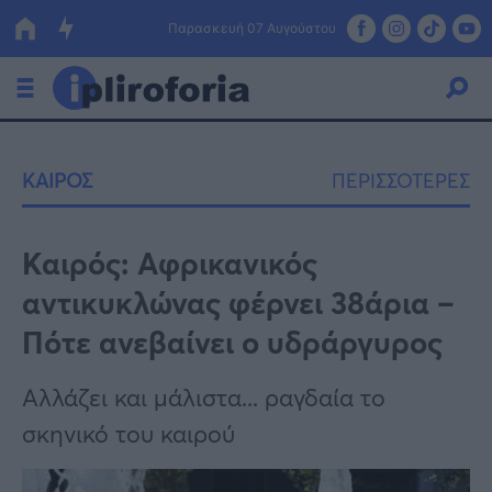
Παρασκευή 07 Αυγούστου
Ελλάδα
ΚΑΙΡΟΣ
ΠΕΡΙΣΣΟΤΕΡΕΣ
Οικονομία
Πολιτική
Καιρός: Αφρικανικός
αντικυκλώνας φέρνει 38άρια –
Τράπεζες
Πότε ανεβαίνει ο υδράργυρος
Επιδοτήσεις
Κόσμος
Αλλάζει και μάλιστα... ραγδαία το
Lifestyle
ΕΣΠΑ
σκηνικό του καιρού
Αθλητικά