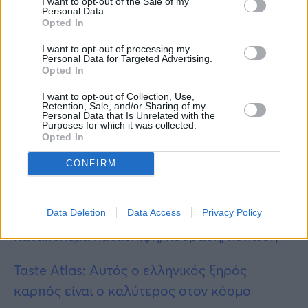
I want to opt-out of the Sale of my
Personal Data.
την άλλη εβδομάδα.
Opted In
-Η παραπάνω πρόγνωση θα επικαιροποιείται
I want to opt-out of processing my
Personal Data for Targeted Advertising.
ανάλογα με την πορεία της θερμής μάζας».
Opted In
I want to opt-out of Collection, Use,
Περισσότερες
ειδήσεις σήμερα
Retention, Sale, and/or Sharing of my
Personal Data that Is Unrelated with the
Purposes for which it was collected.
Προσοχή: Αυτές είναι οι 5 εφαρμογές που
Opted In
πρέπει να διαγράψετε άμεσα από το κινητό
CONFIRM
σας
Λίγοι τη γνωρίζουν: Η βιταμίνη που
Data Deletion
Data Access
Privacy Policy
καταπολεμά κατάθλιψη, κούραση, κόπωση
Taste Atlas: Αυτός ο ελληνικός ξηρός
καρπός είναι ο καλύτερος στον κόσμο