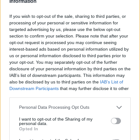
Information
If you wish to opt-out of the sale, sharing to third parties, or
processing of your personal or sensitive information for
targeted advertising by us, please use the below opt-out
section to confirm your selection. Please note that after your
opt-out request is processed you may continue seeing
interest-based ads based on personal information utilized by
us or personal information disclosed to third parties prior to
your opt-out. You may separately opt-out of the further
disclosure of your personal information by third parties on the
IAB’s list of downstream participants. This information may
also be disclosed by us to third parties on the
IAB’s List of
Υ.Γ : -Δεν προβλέπεται αφριακανική σκόνη.
Downstream Participants
that may further disclose it to other
third parties.
-Δεν γνωρίζω ακόμα τη διάρκεια αυτού του
Personal Data Processing Opt Outs
κύματος ενόψει του τριημέρου του Αγ.
I want to opt-out of the Sharing of my
Πνεύματος.
personal data.
Opted In
-Αυξημένος θα είναι ο κίνδυνος πυρκαγιάς