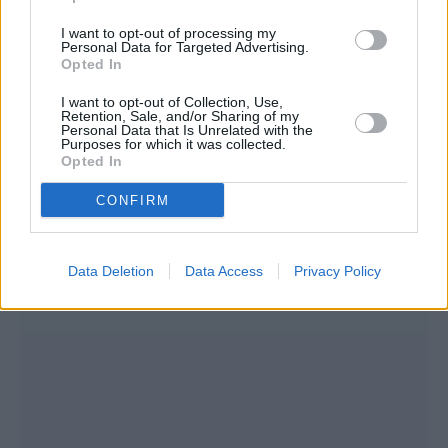
Συνεντεύξεις 18/11/2025
I want to opt-out of processing my
Personal Data for Targeted Advertising.
Τζεφ Μοντάνα: «Κανένας δεν μπορεί
Opted In
να σου πει ποιος είσαι»
I want to opt-out of Collection, Use,
Retention, Sale, and/or Sharing of my
Personal Data that Is Unrelated with the
Purposes for which it was collected.
Opted In
CONFIRM
Data Deletion
Data Access
Privacy Policy