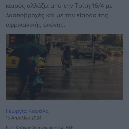
Υγεία
καιρός αλλάζει από την Τρίτη 16/4 με
Γυναίκα
λασποβροχές και με την είσοδο της
αφρικανικής σκόνης.
Καιρός
Γεωργία Κεφάλα
15 Απριλίου 2024
Εκτ. Χρόνος Ανάγνωσης: 3λ. 56δ.