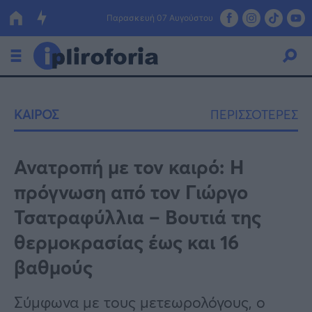
Παρασκευή 07 Αυγούστου
Ελλάδα
ΚΑΙΡΟΣ
ΠΕΡΙΣΣΟΤΕΡΕΣ
Οικονομία
Πολιτική
Ανατροπή με τον καιρό: Η
πρόγνωση από τον Γιώργο
Τράπεζες
Τσατραφύλλια – Βουτιά της
Επιδοτήσεις
Κόσμος
θερμοκρασίας έως και 16
Lifestyle
ΕΣΠΑ
βαθμούς
Αθλητικά
Σύμφωνα με τους μετεωρολόγους, ο