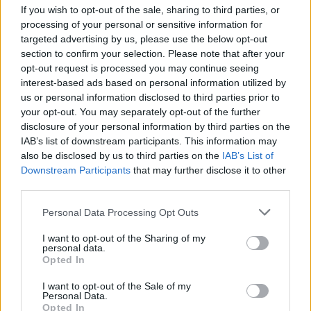
Τις δύο αυτές ημέρες (Τρίτη και Τετάρτη) στη
If you wish to opt-out of the sale, sharing to third parties, or
χώρα μας αναμένονται έντονες λασποβροχές
processing of your personal or sensitive information for
targeted advertising by us, please use the below opt-out
κυρίως στα δυτικά, κεντρικά και βόρεια
section to confirm your selection. Please note that after your
τμήματα.
opt-out request is processed you may continue seeing
interest-based ads based on personal information utilized by
us or personal information disclosed to third parties prior to
Η σκόνη θα επιμένει σε μεγάλες
your opt-out. You may separately opt-out of the further
συγκεντρώσεις και πυκνότητες λόγω της
disclosure of your personal information by third parties on the
μέτριας έντασης των ανέμων δημιουργώντας
IAB’s list of downstream participants. This information may
also be disclosed by us to third parties on the
IAB’s List of
προβλήματα στην ορατότητα.
Downstream Participants
that may further disclose it to other
third parties.
Personal Data Processing Opt Outs
Συνεντεύξεις 18/11/2025
I want to opt-out of the Sharing of my
Δήμητρα Δερζέκου: «Λέω τη δική μου
personal data.
Opted In
αλήθεια»
I want to opt-out of the Sale of my
Personal Data.
Opted In