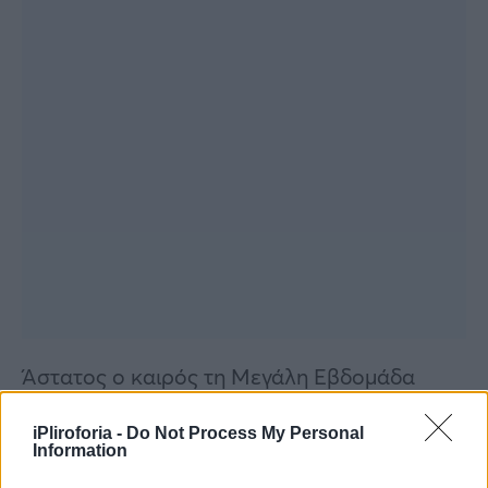
Άστατος ο καιρός τη Μεγάλη Εβδομάδα
αλλά και το Πάσχα σύμφωνα με τον Κλέαρχο
iPliroforia -
Do Not Process My Personal
Μαρουσάκη.
Information