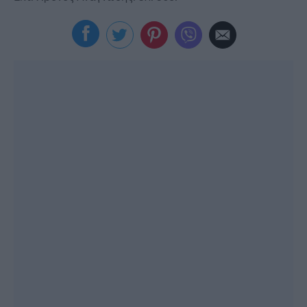
Viral
Κουζίνα
Ζώδια
Pet
Πίστη