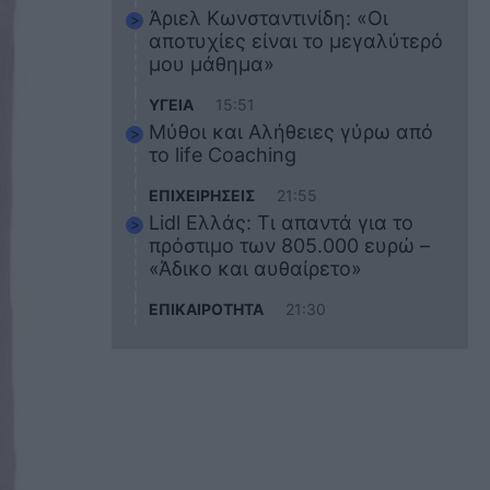
Άριελ Κωνσταντινίδη: «Οι
αποτυχίες είναι το μεγαλύτερό
μου μάθημα»
ΥΓΕΙΑ
15:51
Μύθοι και Αλήθειες γύρω από
το life Coaching
ΕΠΙΧΕΙΡΗΣΕΙΣ
21:55
Lidl Ελλάς: Τι απαντά για το
πρόστιμο των 805.000 ευρώ –
«Άδικο και αυθαίρετο»
ΕΠΙΚΑΙΡΟΤΗΤΑ
21:30
Στο εκπαιδευτικό του ταξίδι
σκοτώθηκε ο 20χρονος
ναυτικός του Blue Star Chios –
Πώς έγινε το τραγικό
δυστύχημα
ΖΩΔΙΑ
21:10
Αυτά τα 3 ζώδια θα πετύχουν