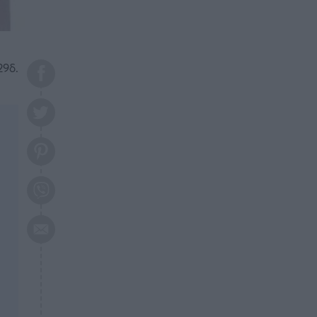
το 2026: Πότε θα έρθει η
μεγάλη αλλαγή
ΕΠΙΚΑΙΡΟΤΗΤΑ
20:45
Τραγωδία στη Λάρισα: Νεκρός
29δ.
50χρονος με αδιανόητο τρόπο
ΥΓΕΙΑ
20:20
Ελάχιστοι τη γνωρίζουν: Η
βιταμίνη που καταπολεμά
κατάθλιψη, κούραση, κόπωση
ΕΠΙΚΑΙΡΟΤΗΤΑ
19:50
ΕΚΤΑΚΤΟ: Σεισμός τώρα στην
Αττική
ΕΠΙΚΑΙΡΟΤΗΤΑ
19:20
«Συναγερμός» τώρα στη
Γλυφάδα
ΕΠΙΚΑΙΡΟΤΗΤΑ
18:45
Θλίψη: Πέθανε πολύτεκνη