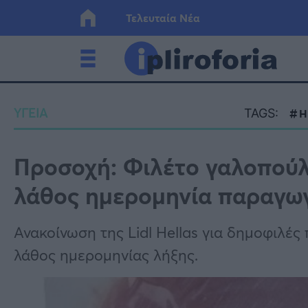
Τελευταία Νέα
Ελλάδα
Οικονο
ΥΓΕΙΑ
TAGS:
Η
Κόσμος
Lifesty
Προσοχή: Φιλέτο γαλοπούλ
λάθος ημερομηνία παραγωγ
Υγεία
Γυναίκ
Ανακοίνωση της Lidl Hellas για δημοφιλές
λάθος ημερομηνίας λήξης.