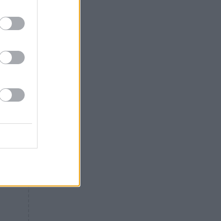
Θλίψη: Έφυγε από τη ζωή
γνωστός Έλληνας ηθοποιός
ι
αι
ουν