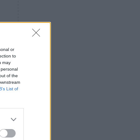
«ενόχληση» με τους πολίτες
για τα Τέμπη- «Αυτή η χώρα
είχε και άλλα δυστυχήματα»
ΠΙΣΤΗ
16:09
Μήτηρ του Ιησού: Προσευχή
στην Παναγία για τις δύσκολες
στιγμές
sonal or
ection to
ΥΓΕΙΑ
15:42
ou may
Συναγερμός στις ευρωπαϊκές
 personal
αγορές: Ανακαλούνται
out of the
πεπόνια και σταφύλια με
 downstream
φυτοφάρμακα
B’s List of
GOSSIP
15:12
Νεφέλη Μεγκ: Το βίντεο για τη
Σίσσυ Χρηστίδου έφερε
αντιδράσεις – «Είμαστε ok με
τα ενέσιμα;»
ΕΛΛΑΔΑ
14:46