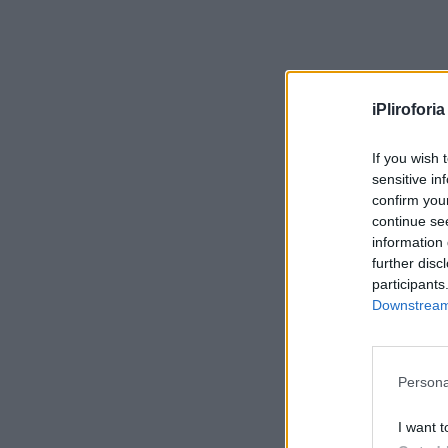
iPliroforia
If you wish 
sensitive in
confirm you
continue se
information 
further disc
participants
Downstream 
Persona
I want t