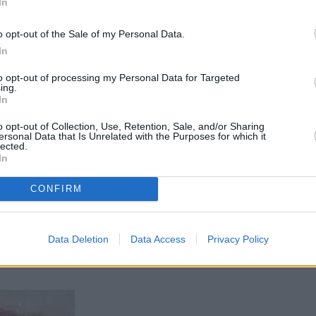
In
 λήξης σε κοτόπουλο Νιτσιάκος
o opt-out of the Sale of my Personal Data.
In
ράφονται ως ημερομηνίες παραγωγής και λήξης ο
to opt-out of processing my Personal Data for Targeted
03/2024 και 12/04/2024. Δηλαδή η ημερομηνία είν
ing.
In
ος Α.Β.Ε.Ε. προτρέπει όλους τους πελάτες να λάβ
o opt-out of Collection, Use, Retention, Sale, and/or Sharing
α σχετίζεται με την κατανάλωση του προϊόντος.
ersonal Data that Is Unrelated with the Purposes for which it
lected.
In
CONFIRM
Data Deletion
Data Access
Privacy Policy