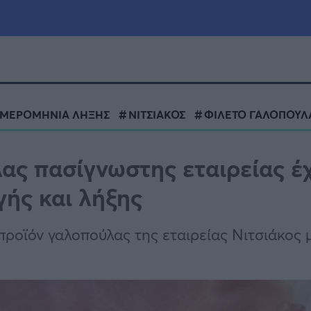
μία
Πολιτική
Τράπεζες
ΜΕΡΟΜΗΝΙΑ ΛΗΞΗΣ
ΝΙΤΣΙΑΚΟΣ
ΦΙΛΕΤΟ ΓΑΛΟΠΟΥΛ
Επιδοτήσεις
le
Αθλητικά
ας πασίγνωστης εταιρείας έχ
ΕΣΠΑ
ής και λήξης
α
Καιρός
 προϊόν γαλοπούλας της εταιρείας Νιτσιάκος 