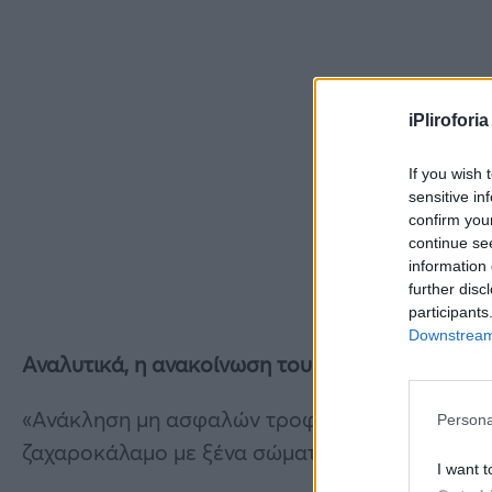
iPliroforia
If you wish 
sensitive in
confirm you
continue se
information 
further disc
participants
Downstream 
Αναλυτικά, η ανακοίνωση του Ενιαίου Φορέα Ε
«Ανάκληση μη ασφαλών τροφίμων: ζάχαρη λευκ
Persona
ζαχαροκάλαμο με ξένα σώματα
I want t