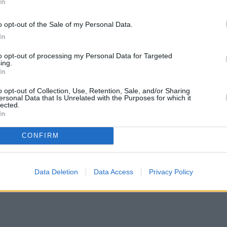
In
θυνση Κεντρικής Μακεδονίας, στο πλαίσιο
ρξη ξένων σωμάτων (λευκών, πλαστικών, πολύ
o opt-out of the Sale of my Personal Data.
 κρυσταλλική και (2) ζάχαρη καστανή από
In
AL SUGAR», σε χάρτινες συσκευασίες 1Kg.
to opt-out of processing my Personal Data for Targeted
ing.
In
o opt-out of Collection, Use, Retention, Sale, and/or Sharing
ersonal Data that Is Unrelated with the Purposes for which it
lected.
In
CONFIRM
Data Deletion
Data Access
Privacy Policy