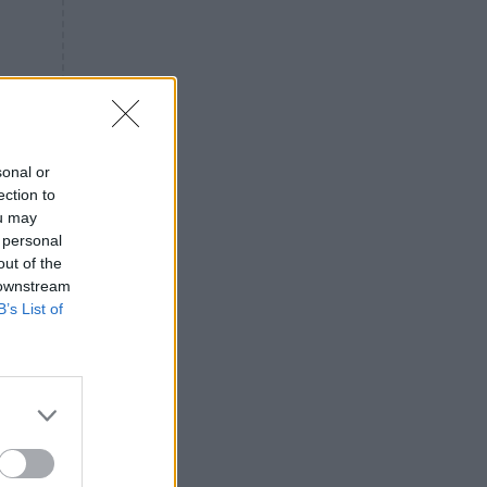
«ενόχληση» με τους πολίτες
για τα Τέμπη- «Αυτή η χώρα
είχε και άλλα δυστυχήματα»
ΠΙΣΤΗ
16:09
Μήτηρ του Ιησού: Προσευχή
στην Παναγία για τις δύσκολες
στιγμές
sonal or
ection to
ΥΓΕΙΑ
15:42
ou may
Συναγερμός στις ευρωπαϊκές
 personal
αγορές: Ανακαλούνται
out of the
πεπόνια και σταφύλια με
 downstream
φυτοφάρμακα
B’s List of
GOSSIP
15:12
Νεφέλη Μεγκ: Το βίντεο για τη
Σίσσυ Χρηστίδου έφερε
αντιδράσεις – «Είμαστε ok με
τα ενέσιμα;»
ΕΛΛΑΔΑ
14:46