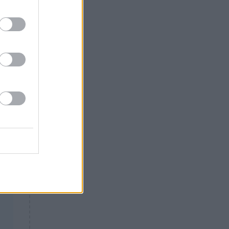
Θλίψη: Έφυγε από τη ζωή
γνωστός Έλληνας ηθοποιός