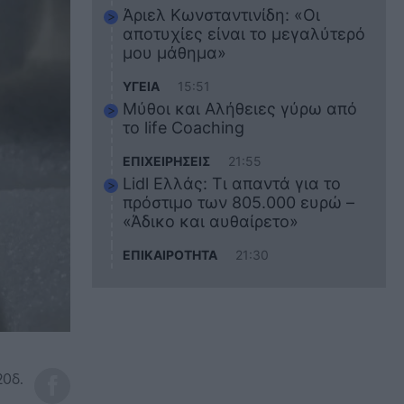
Άριελ Κωνσταντινίδη: «Οι
αποτυχίες είναι το μεγαλύτερό
μου μάθημα»
ΥΓΕΙΑ
15:51
Μύθοι και Αλήθειες γύρω από
το life Coaching
ΕΠΙΧΕΙΡΗΣΕΙΣ
21:55
Lidl Ελλάς: Τι απαντά για το
πρόστιμο των 805.000 ευρώ –
«Άδικο και αυθαίρετο»
ΕΠΙΚΑΙΡΟΤΗΤΑ
21:30
Στο εκπαιδευτικό του ταξίδι
σκοτώθηκε ο 20χρονος
ναυτικός του Blue Star Chios –
Πώς έγινε το τραγικό
δυστύχημα
ΖΩΔΙΑ
21:10
20δ.
Αυτά τα 3 ζώδια θα πετύχουν