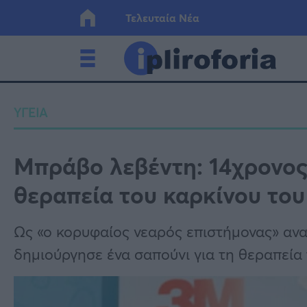
Τελευταία Νέα
Ελλάδα
Οικονο
ΥΓΕΙΑ
Κόσμος
Lifesty
Μπράβο λεβέντη: 14χρονος 
θεραπεία του καρκίνου το
Υγεία
Γυναίκ
Ως «ο κορυφαίος νεαρός επιστήμονας» αν
δημιούργησε ένα σαπούνι για τη θεραπεία