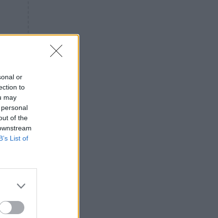
«ενόχληση» με τους πολίτες
για τα Τέμπη- «Αυτή η χώρα
είχε και άλλα δυστυχήματα»
ΠΙΣΤΗ
16:09
Μήτηρ του Ιησού: Προσευχή
στην Παναγία για τις δύσκολες
στιγμές
sonal or
ection to
ΥΓΕΙΑ
15:42
ou may
Συναγερμός στις ευρωπαϊκές
 personal
αγορές: Ανακαλούνται
out of the
πεπόνια και σταφύλια με
 downstream
φυτοφάρμακα
B’s List of
GOSSIP
15:12
Νεφέλη Μεγκ: Το βίντεο για τη
Σίσσυ Χρηστίδου έφερε
αντιδράσεις – «Είμαστε ok με
τα ενέσιμα;»
ΕΛΛΑΔΑ
14:46