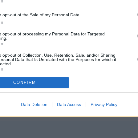
In
 τον καρκίνο
,
με ένα σαπούνι τη
o opt-out of the Sale of my Personal Data.
In
to opt-out of processing my Personal Data for Targeted
η φορά»,
δήλωσε κατά την απονομή.
«Πάντα με
ing.
In
ή η πρόκληση μου έδωσε την τέλεια πλατφόρμα για
o opt-out of Collection, Use, Retention, Sale, and/or Sharing
ersonal Data that Is Unrelated with the Purposes for which it
lected.
In
ις που θα μπορούσαν να επανενεργοποιήσουν τα
ώπινο δέρμα, επιτρέποντάς τους να
CONFIRM
ντεο που έστειλε στον διαγωνισμό 3M Young
εαρά μυαλά μπορούν να έχουν θετικό αντίκτυπο σ
Data Deletion
Data Access
Privacy Policy