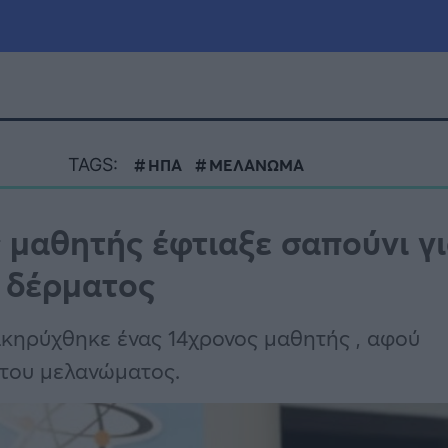
μία
Πολιτική
Τράπεζες
TAGS:
ΗΠΑ
ΜΕΛΑΝΩΜΑ
Επιδοτήσεις
le
Αθλητικά
μαθητής έφτιαξε σαπούνι γι
ΕΣΠΑ
υ δέρματος
α
Καιρός
ακηρύχθηκε ένας 14χρονος μαθητής , αφού
 του μελανώματος.