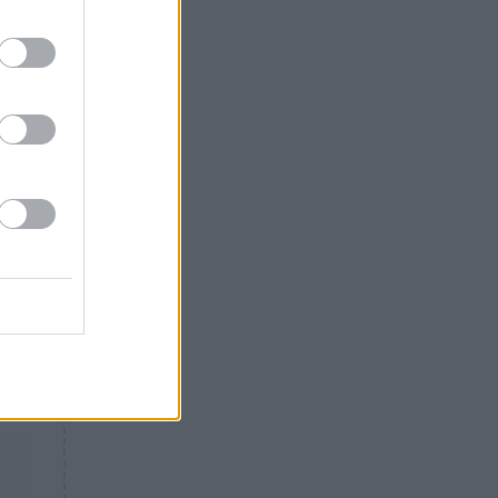
Θλίψη: Έφυγε από τη ζωή
γνωστός Έλληνας ηθοποιός
 να
τον