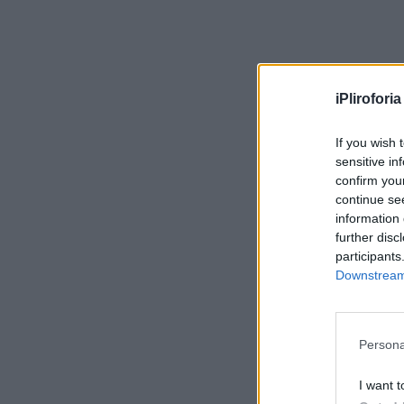
iPliroforia
If you wish 
sensitive in
confirm you
continue se
information 
further disc
participants
Downstream 
Persona
I want t