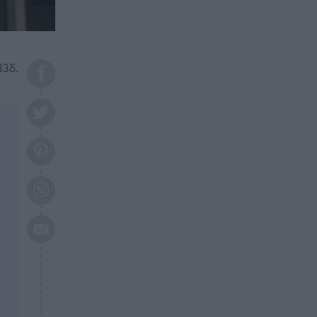
το 2026: Πότε θα έρθει η
μεγάλη αλλαγή
ΕΠΙΚΑΙΡΟΤΗΤΑ
20:45
Τραγωδία στη Λάρισα: Νεκρός
33δ.
50χρονος με αδιανόητο τρόπο
ΥΓΕΙΑ
20:20
Ελάχιστοι τη γνωρίζουν: Η
βιταμίνη που καταπολεμά
κατάθλιψη, κούραση, κόπωση
ΕΠΙΚΑΙΡΟΤΗΤΑ
19:50
ΕΚΤΑΚΤΟ: Σεισμός τώρα στην
Αττική
ΕΠΙΚΑΙΡΟΤΗΤΑ
19:20
«Συναγερμός» τώρα στη
Γλυφάδα
ΕΠΙΚΑΙΡΟΤΗΤΑ
18:45
Θλίψη: Πέθανε πολύτεκνη