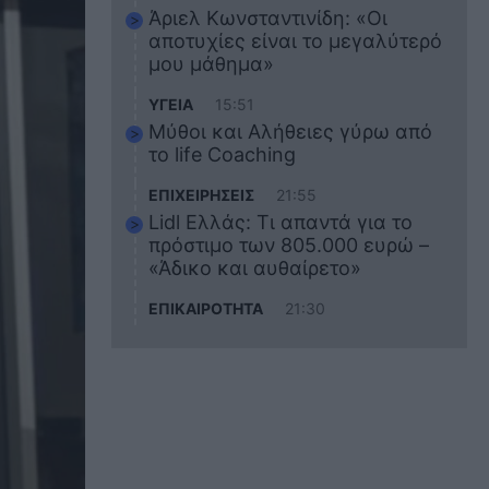
Άριελ Κωνσταντινίδη: «Οι
αποτυχίες είναι το μεγαλύτερό
μου μάθημα»
ΥΓΕΙΑ
15:51
Μύθοι και Αλήθειες γύρω από
το life Coaching
ΕΠΙΧΕΙΡΗΣΕΙΣ
21:55
Lidl Ελλάς: Τι απαντά για το
πρόστιμο των 805.000 ευρώ –
«Άδικο και αυθαίρετο»
ΕΠΙΚΑΙΡΟΤΗΤΑ
21:30
Στο εκπαιδευτικό του ταξίδι
σκοτώθηκε ο 20χρονος
ναυτικός του Blue Star Chios –
Πώς έγινε το τραγικό
δυστύχημα
ΖΩΔΙΑ
21:10
Αυτά τα 3 ζώδια θα πετύχουν