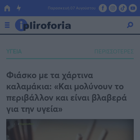
Παρασκευή 07 Αυγούστου
Ελλάδα
ΥΓΕΙΑ
ΠΕΡΙΣΣΟΤΕΡΕΣ
Οικονομία
Πολιτική
Φιάσκο με τα χάρτινα
καλαμάκια: «Και μολύνουν το
Τράπεζες
περιβάλλον και είναι βλαβερά
Επιδοτήσεις
Κόσμος
για την υγεία»
Lifestyle
ΕΣΠΑ
Αθλητικά