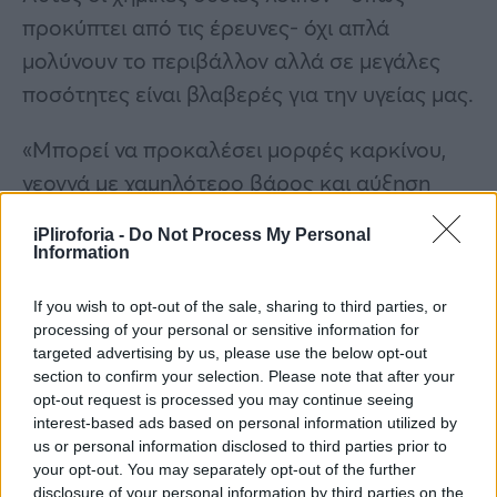
προκύπτει από τις έρευνες- όχι απλά
μολύνουν το περιβάλλον αλλά σε μεγάλες
ποσότητες είναι βλαβερές για την υγείας μας.
«Μπορεί να προκαλέσει μορφές καρκίνου,
νεογνά με χαμηλότερο βάρος και αύξηση
χοληστερίνης», σημείωσε ο κ. Κατσογιάννης.
iPliroforia -
Do Not Process My Personal
Information
Όπως εξηγεί στο LIVE NEWS ο καθηγητής
χημείας Ιωάννης Κατσογιάννης, τα χάρτινα
If you wish to opt-out of the sale, sharing to third parties, or
processing of your personal or sensitive information for
καλαμάκια μπορεί να εμπεριέχουν μικρή
targeted advertising by us, please use the below opt-out
ποσότητα PFAS ωστόσο η καθημερινή χρήση
section to confirm your selection. Please note that after your
τους σε καφέδες, ποτά και άλλα ροφήματα
opt-out request is processed you may continue seeing
interest-based ads based on personal information utilized by
τα καθιστά ιδιαίτερα βλαβερά για την υγεία
us or personal information disclosed to third parties prior to
μας.
your opt-out. You may separately opt-out of the further
disclosure of your personal information by third parties on the