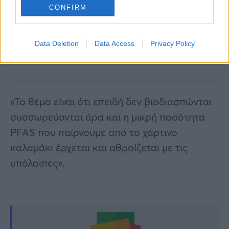
CONFIRM
Data Deletion
Data Access
Privacy Policy
«Το θέμα είναι ότι επειδή δεν βιοδιασπώνται
συσσωρεύονται άρα και η μικρή ποσότητα
PFAS που παίρνουμε από το χάρτινο
καλαμάκι έρχεται και αθροίζεται με τις
υπόλοιπες».