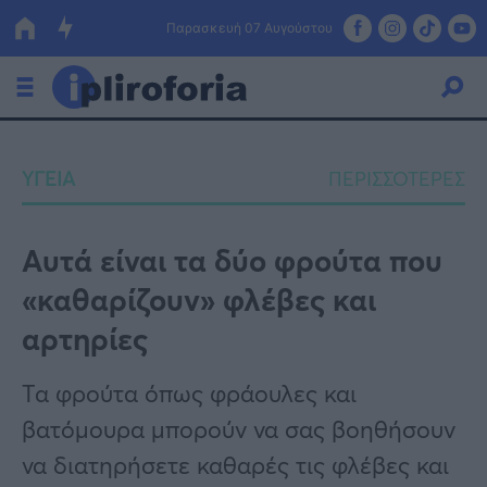
Παρασκευή 07 Αυγούστου
Ελλάδα
ΥΓΕΙΑ
ΠΕΡΙΣΣΟΤΕΡΕΣ
Οικονομία
Πολιτική
Αυτά είναι τα δύο φρούτα που
«καθαρίζουν» φλέβες και
Τράπεζες
αρτηρίες
Επιδοτήσεις
Κόσμος
Τα φρούτα όπως φράουλες και
Lifestyle
ΕΣΠΑ
βατόμουρα μπορούν να σας βοηθήσουν
Αθλητικά
να διατηρήσετε καθαρές τις φλέβες και