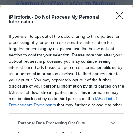
Δήμητρα Δερζέκου: «Λέω τη δική μου
αλήθεια»
iPliroforia -
Do Not Process My Personal
Information
If you wish to opt-out of the sale, sharing to third parties, or
Συνεντεύξεις 18/11/2025
processing of your personal or sensitive information for
Τζεφ Μοντάνα: «Κανένας δεν μπορεί
targeted advertising by us, please use the below opt-out
section to confirm your selection. Please note that after your
να σου πει ποιος είσαι»
opt-out request is processed you may continue seeing
interest-based ads based on personal information utilized by
us or personal information disclosed to third parties prior to
your opt-out. You may separately opt-out of the further
disclosure of your personal information by third parties on the
IAB’s list of downstream participants. This information may
also be disclosed by us to third parties on the
IAB’s List of
Downstream Participants
that may further disclose it to other
third parties.
Personal Data Processing Opt Outs