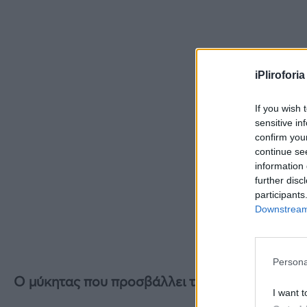
iPliroforia
If you wish 
sensitive in
confirm you
continue se
information 
further disc
participants
Downstream 
Persona
Ο μύκητας που προσβάλλει τα φρούτα
I want t