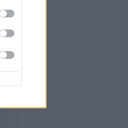
ι
Θλίψη: Έφυγε από τη ζωή
γνωστός Έλληνας ηθοποιός
τό.