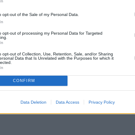
In
ο εσωτερικό φαίνεται και μυρίζει ευχάριστα, είνα
 κόκκινους σπόρους ή κόκκινες γραμμές στην
o opt-out of the Sale of my Personal Data.
τές οι αλλαγές υποδεικνύουν την παρουσία του
In
ια τέτοια μπανάνα δεν είναι κατάλληλη για φαγη
to opt-out of processing my Personal Data for Targeted
ing.
ς, καθώς δεν παράγει κλασικές μυκοτοξίνες,
In
ικές επιδράσεις μετά την κατάποση. Ωστόσο, σε
o opt-out of Collection, Use, Retention, Sale, and/or Sharing
προβλήματα υγείας.
ersonal Data that Is Unrelated with the Purposes for which it
lected.
In
CONFIRM
Data Deletion
Data Access
Privacy Policy