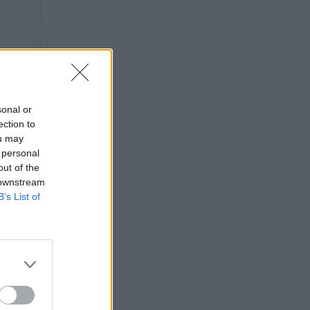
«ενόχληση» με τους πολίτες
για τα Τέμπη- «Αυτή η χώρα
είχε και άλλα δυστυχήματα»
ΠΙΣΤΗ
16:09
Μήτηρ του Ιησού: Προσευχή
στην Παναγία για τις δύσκολες
στιγμές
sonal or
ection to
ΥΓΕΙΑ
15:42
ou may
Συναγερμός στις ευρωπαϊκές
 personal
αγορές: Ανακαλούνται
out of the
πεπόνια και σταφύλια με
 downstream
φυτοφάρμακα
B’s List of
GOSSIP
15:12
Νεφέλη Μεγκ: Το βίντεο για τη
Σίσσυ Χρηστίδου έφερε
αντιδράσεις – «Είμαστε ok με
τα ενέσιμα;»
ΕΛΛΑΔΑ
14:46