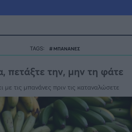
μία
Πολιτική
Τράπεζες
TAGS:
ΜΠΑΝΑΝΕΣ
Επιδοτήσεις
le
Αθλητικά
, πετάξτε την, μην τη φάτε
ΕΣΠΑ
α
Καιρός
ει με τις μπανάνες πριν τις καταναλώσετε