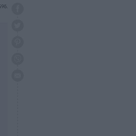
το 2026: Πότε θα έρθει η
59δ.
μεγάλη αλλαγή
ΕΠΙΚΑΙΡΟΤΗΤΑ
20:45
Τραγωδία στη Λάρισα: Νεκρός
50χρονος με αδιανόητο τρόπο
ΥΓΕΙΑ
20:20
Ελάχιστοι τη γνωρίζουν: Η
βιταμίνη που καταπολεμά
κατάθλιψη, κούραση, κόπωση
ΕΠΙΚΑΙΡΟΤΗΤΑ
19:50
ΕΚΤΑΚΤΟ: Σεισμός τώρα στην
Αττική
ΕΠΙΚΑΙΡΟΤΗΤΑ
19:20
«Συναγερμός» τώρα στη
Γλυφάδα
ΕΠΙΚΑΙΡΟΤΗΤΑ
18:45
Θλίψη: Πέθανε πολύτεκνη