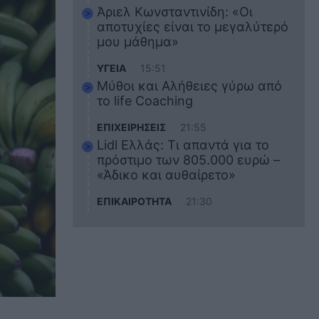
Άριελ Κωνσταντινίδη: «Οι
αποτυχίες είναι το μεγαλύτερό
μου μάθημα»
ΥΓΕΙΑ
15:51
Μύθοι και Αλήθειες γύρω από
το life Coaching
ΕΠΙΧΕΙΡΗΣΕΙΣ
21:55
Lidl Ελλάς: Τι απαντά για το
πρόστιμο των 805.000 ευρώ –
«Άδικο και αυθαίρετο»
ΕΠΙΚΑΙΡΟΤΗΤΑ
21:30
Στο εκπαιδευτικό του ταξίδι
σκοτώθηκε ο 20χρονος
ναυτικός του Blue Star Chios –
Πώς έγινε το τραγικό
δυστύχημα
ΖΩΔΙΑ
21:10
Αυτά τα 3 ζώδια θα πετύχουν