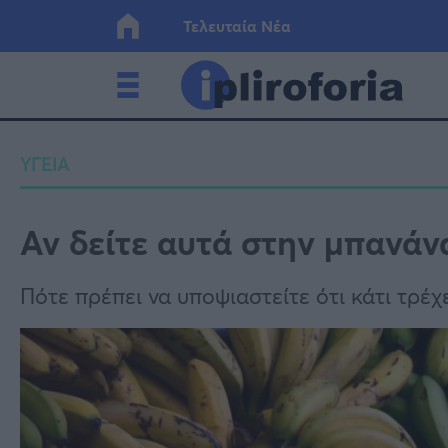
Τελευταία Νέα
Ελλάδα
Οικονο
ΥΓΕΙΑ
Κόσμος
Lifesty
Αν δείτε αυτά στηv μπανάνα
Υγεία
Γυναίκ
Πότε πρέπει να υποψιαστείτε ότι κάτι τρέχ