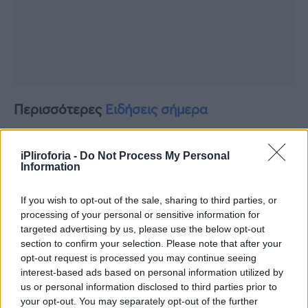
Περισσότερες
Ειδήσεις σήμερα
Σελήνη στον Σκορπιό: Τα 3 ζώδια που από
iPliroforia -
Do Not Process My Personal
σήμερα 21/1 μπαίνουν σε περίοδο ευημερίας
Information
Μελίνα Νικολαΐδη – Δημήτρης Φιντιρίκος:
If you wish to opt-out of the sale, sharing to third parties, or
processing of your personal or sensitive information for
Μαζί στην ορκωμοσία του Ντόναλντ Τραμπ
targeted advertising by us, please use the below opt-out
section to confirm your selection. Please note that after your
Λίγοι το ξέρουν: Τι είναι το κουμπί «dry» στα
opt-out request is processed you may continue seeing
κλιματιστικά – Η άγνωστη χρήσιμη
interest-based ads based on personal information utilized by
us or personal information disclosed to third parties prior to
λειτουργία
your opt-out. You may separately opt-out of the further