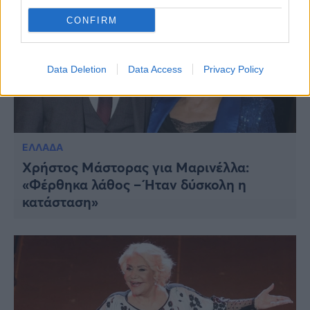
CONFIRM
Data Deletion
Data Access
Privacy Policy
ΕΛΛΑΔΑ
Χρήστος Μάστορας για Μαρινέλλα:
«Φέρθηκα λάθος – Ήταν δύσκολη η
κατάσταση»