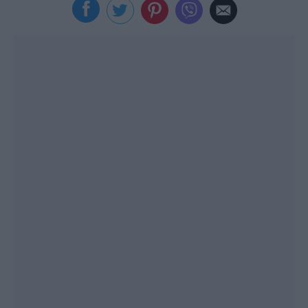
Viral
Κουζίνα
Ζώδια
Pet
Πίστη