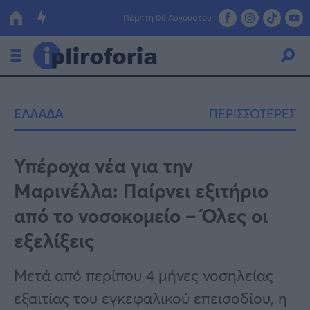
Πέμπτη 06 Αυγούστου
Ελλάδα
ΕΛΛΑΔΑ
ΠΕΡΙΣΣΟΤΕΡΕΣ
Οικονομία
Πολιτική
Υπέροχα νέα για την
Μαρινέλλα: Παίρνει εξιτήριο
Τράπεζες
από το νοσοκομείο – Όλες οι
Επιδοτήσεις
Κόσμος
εξελίξεις
Lifestyle
ΕΣΠΑ
Μετά από περίπου 4 μήνες νοσηλείας
Αθλητικά
εξαιτίας του εγκεφαλικού επεισοδίου, η