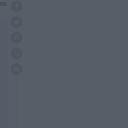
το 2026: Πότε θα έρθει η
15δ.
μεγάλη αλλαγή
ΕΠΙΚΑΙΡΟΤΗΤΑ
20:45
Τραγωδία στη Λάρισα: Νεκρός
50χρονος με αδιανόητο τρόπο
ΥΓΕΙΑ
20:20
Ελάχιστοι τη γνωρίζουν: Η
βιταμίνη που καταπολεμά
κατάθλιψη, κούραση, κόπωση
ΕΠΙΚΑΙΡΟΤΗΤΑ
19:50
ΕΚΤΑΚΤΟ: Σεισμός τώρα στην
Αττική
ΕΠΙΚΑΙΡΟΤΗΤΑ
19:20
«Συναγερμός» τώρα στη
Γλυφάδα
ΕΠΙΚΑΙΡΟΤΗΤΑ
18:45
Θλίψη: Πέθανε πολύτεκνη