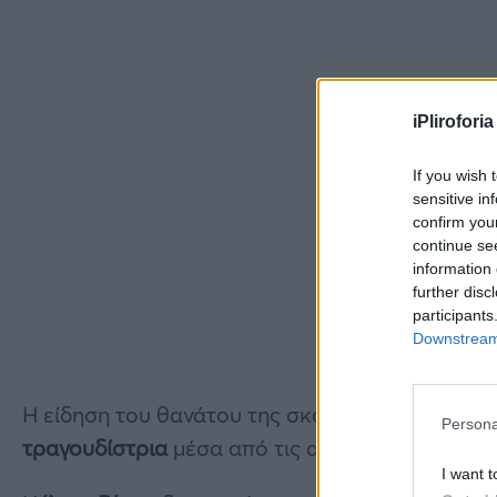
iPliroforia
If you wish 
sensitive in
confirm you
continue se
information 
further disc
participants
Downstream 
Η είδηση του θανάτου της σκόρπισε θλίψη στον
Persona
τραγουδίστρια
μέσα από τις αναρτήσεις της.
I want t