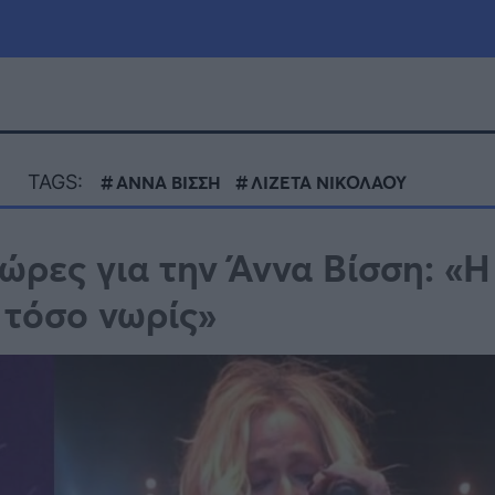
μία
Πολιτική
Τράπεζες
TAGS:
ΑΝΝΑ ΒΙΣΣΗ
ΛΙΖΕΤΑ ΝΙΚΟΛΑΟΥ
Επιδοτήσεις
le
Αθλητικά
ώρες για την Άννα Βίσση: «Η
ΕΣΠΑ
 τόσο νωρίς»
α
Καιρός