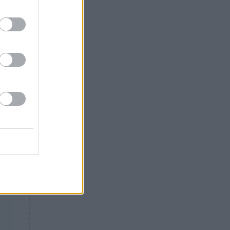
η
Θλίψη: Έφυγε από τη ζωή
γνωστός Έλληνας ηθοποιός