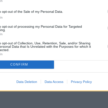
ην περίοδο της συνεργασίας τους, αποχαιρετά τ
In
αφέροντας πως θα θυμάται για πάντα το
o opt-out of the Sale of my Personal Data.
In
to opt-out of processing my Personal Data for Targeted
ο: «η
Λιζέτα
έφυγε»…
ing.
In
o opt-out of Collection, Use, Retention, Sale, and/or Sharing
ersonal Data that Is Unrelated with the Purposes for which it
lected.
In
CONFIRM
Data Deletion
Data Access
Privacy Policy