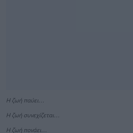
Η ζωή παύει…
Η ζωή συνεχίζεται…
Η ζωή πονάει…