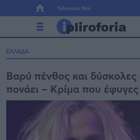
Τελευταία Νέα
Ελλάδα
Οικονο
ΕΛΛΑΔΑ
Κόσμος
Lifesty
Βαρύ πένθος και δύσκολες 
πονάει – Κρίμα που έφυγες
Υγεία
Γυναίκ