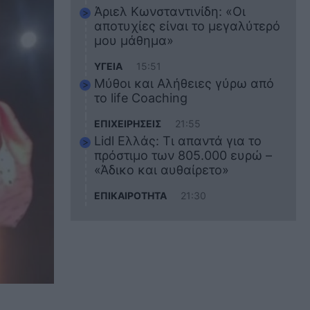
Άριελ Κωνσταντινίδη: «Οι
αποτυχίες είναι το μεγαλύτερό
μου μάθημα»
ΥΓΕΙΑ
15:51
Μύθοι και Αλήθειες γύρω από
το life Coaching
ΕΠΙΧΕΙΡΗΣΕΙΣ
21:55
Lidl Ελλάς: Τι απαντά για το
πρόστιμο των 805.000 ευρώ –
«Άδικο και αυθαίρετο»
ΕΠΙΚΑΙΡΟΤΗΤΑ
21:30
Στο εκπαιδευτικό του ταξίδι
σκοτώθηκε ο 20χρονος
ναυτικός του Blue Star Chios –
Πώς έγινε το τραγικό
δυστύχημα
ΖΩΔΙΑ
21:10
Αυτά τα 3 ζώδια θα πετύχουν