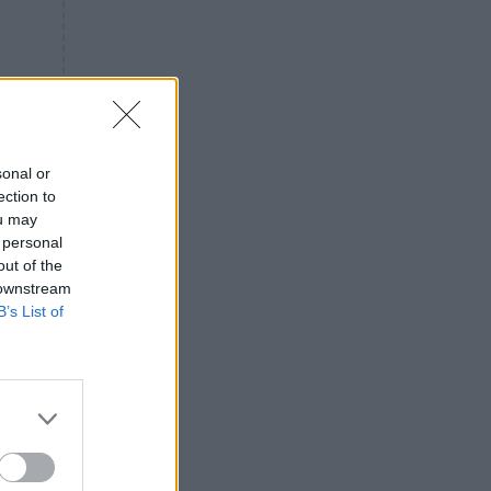
«ενόχληση» με τους πολίτες
για τα Τέμπη- «Αυτή η χώρα
είχε και άλλα δυστυχήματα»
ΠΙΣΤΗ
16:09
Μήτηρ του Ιησού: Προσευχή
στην Παναγία για τις δύσκολες
στιγμές
sonal or
ection to
ΥΓΕΙΑ
15:42
ou may
Συναγερμός στις ευρωπαϊκές
 personal
αγορές: Ανακαλούνται
out of the
πεπόνια και σταφύλια με
 downstream
φυτοφάρμακα
B’s List of
GOSSIP
15:12
Νεφέλη Μεγκ: Το βίντεο για τη
Σίσσυ Χρηστίδου έφερε
αντιδράσεις – «Είμαστε ok με
τα ενέσιμα;»
ΕΛΛΑΔΑ
14:46