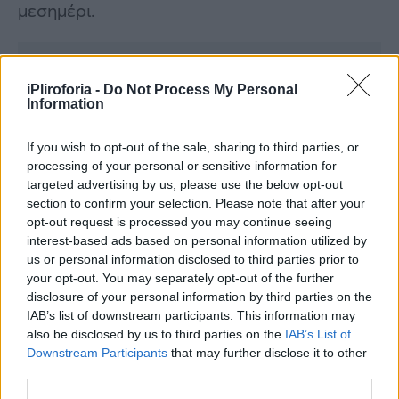
μεσημέρι.
Συνεντεύξεις 18/11/2025
iPliroforia -
Do Not Process My Personal
Information
Δήμητρα Δερζέκου: «Λέω τη δική μου
αλήθεια»
If you wish to opt-out of the sale, sharing to third parties, or
processing of your personal or sensitive information for
targeted advertising by us, please use the below opt-out
section to confirm your selection. Please note that after your
Συνεντεύξεις 18/11/2025
opt-out request is processed you may continue seeing
interest-based ads based on personal information utilized by
Τζεφ Μοντάνα: «Κανένας δεν μπορεί
us or personal information disclosed to third parties prior to
να σου πει ποιος είσαι»
your opt-out. You may separately opt-out of the further
disclosure of your personal information by third parties on the
IAB’s list of downstream participants. This information may
also be disclosed by us to third parties on the
IAB’s List of
Downstream Participants
that may further disclose it to other
third parties.