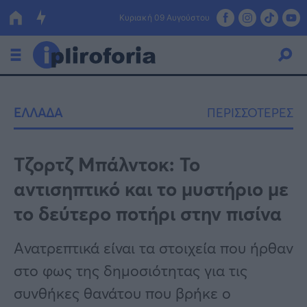
Κυριακή 09 Αυγούστου
Ελλάδα
ΕΛΛΑΔΑ
ΠΕΡΙΣΣΟΤΕΡΕΣ
Οικονομία
Πολιτική
Τζορτζ Μπάλντοκ: Το
αντισηπτικό και το μυστήριο με
Τράπεζες
το δεύτερο ποτήρι στην πισίνα
Επιδοτήσεις
Κόσμος
Aνατρεπτικά είναι τα στοιχεία που ήρθαν
Lifestyle
ΕΣΠΑ
στο φως της δημοσιότητας για τις
Αθλητικά
συνθήκες θανάτου που βρήκε ο