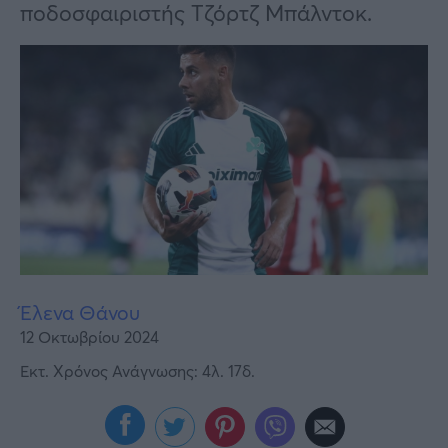
Υγεία
ποδοσφαιριστής Τζόρτζ Μπάλντοκ.
Γυναίκα
Καιρός
Έλενα Θάνου
12 Οκτωβρίου 2024
Εκτ. Χρόνος Ανάγνωσης: 4λ. 17δ.