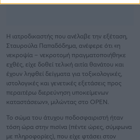
Η ιατροδικαστής που ανέλαβε την εξέταση,
Σταυρούλα Παπαδόδημα, ανέφερε ότι «η
νεκροψία – νεκροτομή πραγματοποιήθηκε
εχθές, είχε δοθεί τελική αιτία θανάτου και
έχουν ληφθεί δείγματα για τοξικολογικές,
ιστολογικές και γενετικές εξετάσεις προς
περαιτέρω διερεύνηση υποκείμενων
καταστάσεων», μιλώντας στο OPEN.
Το σώμα του άτυχου ποδοσφαιριστή ήταν
τόση ώρα στην πισίνα (πέντε ώρες, σύμφωνα
με πληροφορίες), που είχε φτάσει στον