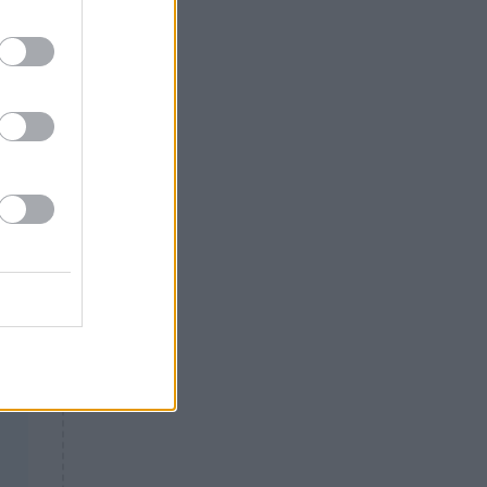
ΕΛΛΑΔΑ
14:46
Θλίψη: Έφυγε από τη ζωή
γνωστός Έλληνας ηθοποιός