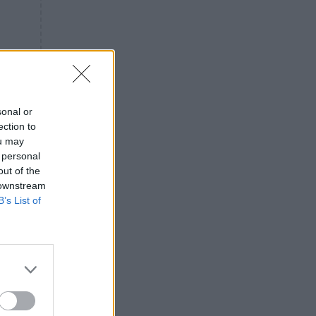
Πρόεδρος Αρείου Πάγου: Η
«ενόχληση» με τους πολίτες
για τα Τέμπη- «Αυτή η χώρα
είχε και άλλα δυστυχήματα»
ΠΙΣΤΗ
16:09
Μήτηρ του Ιησού: Προσευχή
στην Παναγία για τις δύσκολες
sonal or
στιγμές
ection to
ou may
ΥΓΕΙΑ
15:42
 personal
Συναγερμός στις ευρωπαϊκές
out of the
αγορές: Ανακαλούνται
 downstream
πεπόνια και σταφύλια με
B’s List of
φυτοφάρμακα
GOSSIP
15:12
Νεφέλη Μεγκ: Το βίντεο για τη
Σίσσυ Χρηστίδου έφερε
αντιδράσεις – «Είμαστε ok με
τα ενέσιμα;»