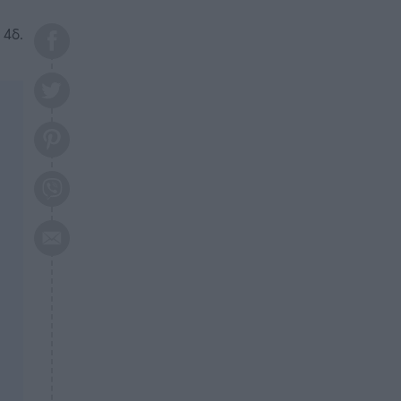
Αυτά τα 3 ζώδια θα πετύχουν
το 2026: Πότε θα έρθει η
 4δ.
μεγάλη αλλαγή
ΕΠΙΚΑΙΡΟΤΗΤΑ
20:45
Τραγωδία στη Λάρισα: Νεκρός
50χρονος με αδιανόητο τρόπο
ΥΓΕΙΑ
20:20
Ελάχιστοι τη γνωρίζουν: Η
βιταμίνη που καταπολεμά
κατάθλιψη, κούραση, κόπωση
ΕΠΙΚΑΙΡΟΤΗΤΑ
19:50
ΕΚΤΑΚΤΟ: Σεισμός τώρα στην
Αττική
ΕΠΙΚΑΙΡΟΤΗΤΑ
19:20
«Συναγερμός» τώρα στη
Γλυφάδα
ΕΠΙΚΑΙΡΟΤΗΤΑ
18:45