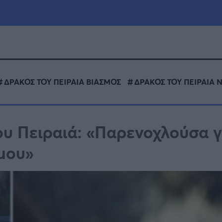
μία
Πολιτική
Τράπεζες
ΔΡΑΚΟΣ ΤΟΥ ΠΕΙΡΑΙΑ ΒΙΑΣΜΟΣ
ΔΡΑΚΟΣ ΤΟΥ ΠΕΙΡΑΙΑ Ν
Επιδοτήσεις
le
Αθλητικά
ΕΣΠΑ
υ Πειραιά: «Παρενοχλούσα γ
α
Καιρός
μου»