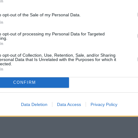
In
είχε συλληφθεί το 2018 για απόπειρα βιασμού και
o opt-out of the Sale of my Personal Data.
ύμφωνα με πληροφορίες έπρεπε να δίνει το παρόν
In
ς-Αγίου Ιωάνη Ρέντη.
to opt-out of processing my Personal Data for Targeted
ing.
In
ώς είχε συλληφθεί ξανά μέσα στο 2022 για
o opt-out of Collection, Use, Retention, Sale, and/or Sharing
ersonal Data that Is Unrelated with the Purposes for which it
lected.
In
CONFIRM
Data Deletion
Data Access
Privacy Policy