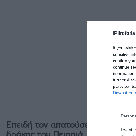
iPliroforia
If you wish 
sensitive in
confirm you
continue se
information 
further disc
participants
Downstream 
Persona
Επειδή τον απατούσε η σύντροφό
I want t
δράκος του Πειραιά