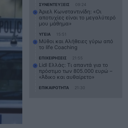
ΣΥΝΕΝΤΕΥΞΕΙΣ
09:24
Άριελ Κωνσταντινίδη: «Οι
αποτυχίες είναι το μεγαλύτερό
μου μάθημα»
ΥΓΕΙΑ
15:51
Μύθοι και Αλήθειες γύρω από
το life Coaching
ΕΠΙΧΕΙΡΗΣΕΙΣ
21:55
Lidl Ελλάς: Τι απαντά για το
πρόστιμο των 805.000 ευρώ –
«Άδικο και αυθαίρετο»
ΕΠΙΚΑΙΡΟΤΗΤΑ
21:30
Στο εκπαιδευτικό του ταξίδι
σκοτώθηκε ο 20χρονος
ναυτικός του Blue Star Chios –
Πώς έγινε το τραγικό
δυστύχημα
ΖΩΔΙΑ
21:10