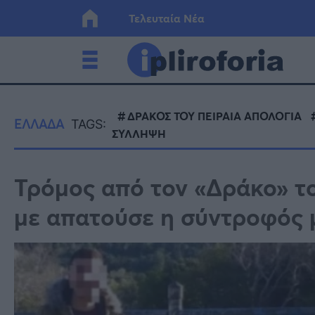
Τελευταία Νέα
Ελλάδα
Οικονο
ΔΡΑΚΟΣ ΤΟΥ ΠΕΙΡΑΙΑ ΑΠΟΛΟΓΙΑ
ΕΛΛΑΔΑ
TAGS:
ΣΥΛΛΗΨΗ
Κόσμος
Lifesty
Τρόμος από τον «Δράκο» το
Υγεία
Γυναίκ
με απατούσε η σύντροφός 