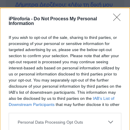
Δήμητρα Δερζέκου: «Λέω τη δική μου
αλήθεια»
iPliroforia -
Do Not Process My Personal
Information
If you wish to opt-out of the sale, sharing to third parties, or
Συνεντεύξεις 18/11/2025
processing of your personal or sensitive information for
Τζεφ Μοντάνα: «Κανένας δεν μπορεί
targeted advertising by us, please use the below opt-out
section to confirm your selection. Please note that after your
να σου πει ποιος είσαι»
opt-out request is processed you may continue seeing
interest-based ads based on personal information utilized by
us or personal information disclosed to third parties prior to
your opt-out. You may separately opt-out of the further
disclosure of your personal information by third parties on the
IAB’s list of downstream participants. This information may
also be disclosed by us to third parties on the
IAB’s List of
Downstream Participants
that may further disclose it to other
third parties.
Personal Data Processing Opt Outs