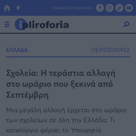
Κυριακή 09 Αυγούστου
Ελλάδα
ΕΛΛΑΔΑ
ΠΕΡΙΣΣΟΤΕΡΕΣ
Οικονομία
Πολιτική
Σχολεία: Η τεράστια αλλαγή
στο ωράριο που ξεκινά από
Τράπεζες
Σεπτέμβρη
Επιδοτήσεις
Κόσμος
Μια μεγάλη αλλαγή έρχεται στο ωράριο
Lifestyle
ΕΣΠΑ
των σχολείων σε όλη την Ελλάδα: Τι
Αθλητικά
καινούργιο φέρνει το Υπουργείο