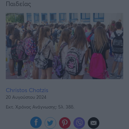
Υγεία
Παιδείας
Γυναίκα
Καιρός
Christos Chatzis
20 Αυγούστου 2024
Εκτ. Χρόνος Ανάγνωσης: 5λ. 38δ.