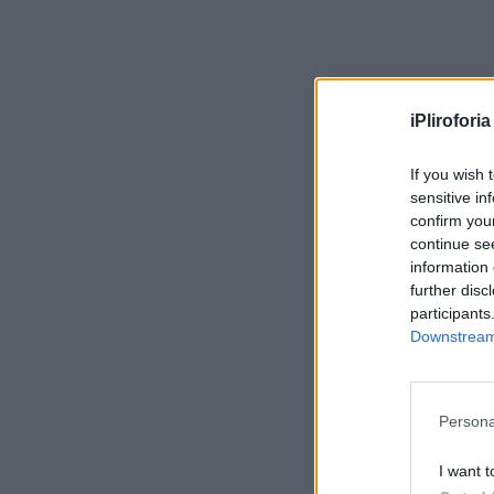
iPliroforia
If you wish 
sensitive in
confirm you
continue se
information 
further disc
participants
Downstream 
Persona
I want t