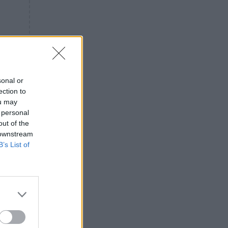
Πρόεδρος Αρείου Πάγου: Η
«ενόχληση» με τους πολίτες
για τα Τέμπη- «Αυτή η χώρα
είχε και άλλα δυστυχήματα»
ΠΙΣΤΗ
16:09
Μήτηρ του Ιησού: Προσευχή
στην Παναγία για τις δύσκολες
sonal or
στιγμές
ection to
ou may
ΥΓΕΙΑ
15:42
 personal
Συναγερμός στις ευρωπαϊκές
out of the
αγορές: Ανακαλούνται
 downstream
πεπόνια και σταφύλια με
B’s List of
φυτοφάρμακα
GOSSIP
15:12
Νεφέλη Μεγκ: Το βίντεο για τη
Σίσσυ Χρηστίδου έφερε
αντιδράσεις – «Είμαστε ok με
τα ενέσιμα;»