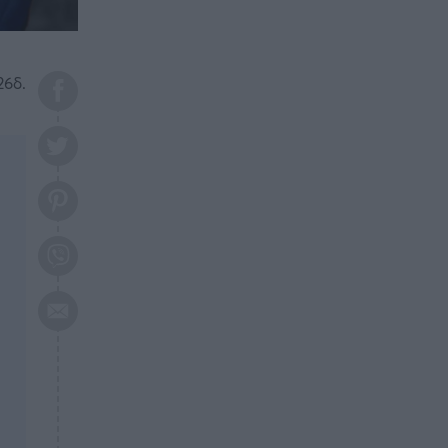
Αυτά τα 3 ζώδια θα πετύχουν
το 2026: Πότε θα έρθει η
μεγάλη αλλαγή
26δ.
ΕΠΙΚΑΙΡΟΤΗΤΑ
20:45
Τραγωδία στη Λάρισα: Νεκρός
50χρονος με αδιανόητο τρόπο
ΥΓΕΙΑ
20:20
Ελάχιστοι τη γνωρίζουν: Η
βιταμίνη που καταπολεμά
κατάθλιψη, κούραση, κόπωση
ΕΠΙΚΑΙΡΟΤΗΤΑ
19:50
ΕΚΤΑΚΤΟ: Σεισμός τώρα στην
Αττική
ΕΠΙΚΑΙΡΟΤΗΤΑ
19:20
«Συναγερμός» τώρα στη
Γλυφάδα
ΕΠΙΚΑΙΡΟΤΗΤΑ
18:45