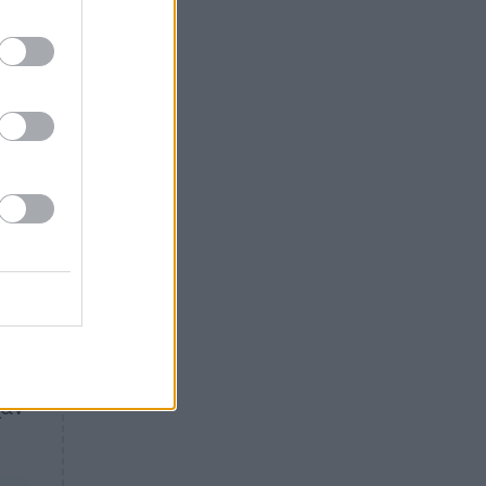
ΕΛΛΑΔΑ
14:46
Θλίψη: Έφυγε από τη ζωή
γνωστός Έλληνας ηθοποιός
άλη
ύς
ς
τού
χαν