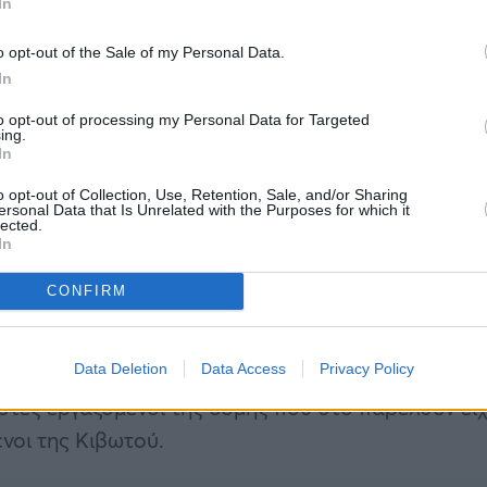
In
ευνά τους για να ξεδιαλύνουν το κουβάρι των
o opt-out of the Sale of my Personal Data.
τα και κακοποιητικές συμπεριφορές σε βάρος
In
to opt-out of processing my Personal Data for Targeted
ing.
ξυλοδαρμό και κλοπή στη δομή της
In
o opt-out of Collection, Use, Retention, Sale, and/or Sharing
ersonal Data that Is Unrelated with the Purposes for which it
lected.
 της Κιβωτού στο Βόλο. Η κλοπή αυτή έφερε μεγ
In
αι ότι κάπως μπορεί να συνδέεται με ξυλοδαρμο
CONFIRM
ξυλοδαρμός, σύμφωνα με μία από τις καταγγελίε
χώρα στις 3 Αυγούστου σε υπόγειο χώρο της Κιβω
Data Deletion
Data Access
Privacy Policy
ς θύματα φέρονται φιλοξενούμενοι που
στες εργαζόμενοι της δομής που στο παρελθόν εί
ενοι της Κιβωτού.