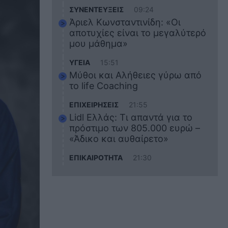
ΣΥΝΕΝΤΕΥΞΕΙΣ
09:24
Άριελ Κωνσταντινίδη: «Οι
αποτυχίες είναι το μεγαλύτερό
μου μάθημα»
ΥΓΕΙΑ
15:51
Μύθοι και Αλήθειες γύρω από
το life Coaching
ΕΠΙΧΕΙΡΗΣΕΙΣ
21:55
Lidl Ελλάς: Τι απαντά για το
πρόστιμο των 805.000 ευρώ –
«Άδικο και αυθαίρετο»
ΕΠΙΚΑΙΡΟΤΗΤΑ
21:30
Στο εκπαιδευτικό του ταξίδι
σκοτώθηκε ο 20χρονος
ναυτικός του Blue Star Chios –
Πώς έγινε το τραγικό
δυστύχημα
ΖΩΔΙΑ
21:10