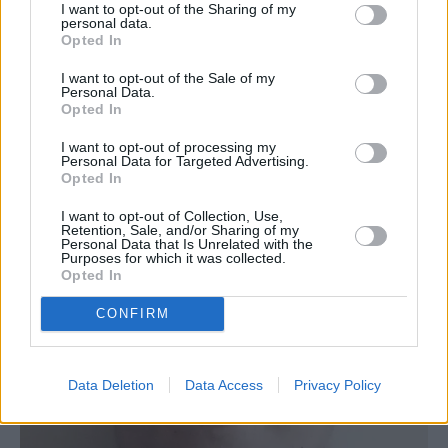
όλα τα μέρη της Ελλάδας έσπευσαν να
I want to opt-out of the Sharing of my
personal data.
βοηθήσουν με τον πιο απλό τρόπο, τη δωρεά
Opted In
αίματος, έναν 19χρονο που δεν είχαν
I want to opt-out of the Sale of my
Personal Data.
γνωρίσει ποτέ.
Opted In
I want to opt-out of processing my
Personal Data for Targeted Advertising.
Opted In
I want to opt-out of Collection, Use,
Retention, Sale, and/or Sharing of my
Personal Data that Is Unrelated with the
Purposes for which it was collected.
Opted In
CONFIRM
Data Deletion
Data Access
Privacy Policy