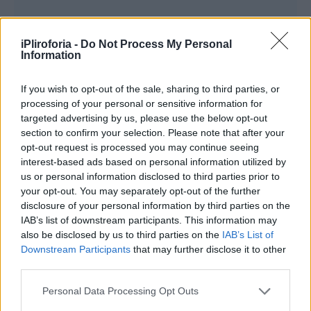
iPliroforia -
Do Not Process My Personal
Information
If you wish to opt-out of the sale, sharing to third parties, or
processing of your personal or sensitive information for
targeted advertising by us, please use the below opt-out
section to confirm your selection. Please note that after your
opt-out request is processed you may continue seeing
interest-based ads based on personal information utilized by
us or personal information disclosed to third parties prior to
your opt-out. You may separately opt-out of the further
Ο Τζόναθαν διακομίσθηκε στο νοσοκομείο
disclosure of your personal information by third parties on the
«Παπανικολάου» της Θεσσαλονίκης και οι
IAB’s list of downstream participants. This information may
γιατροί ζήτησαν επειγόντως αίμα και
also be disclosed by us to third parties on the
IAB’s List of
Downstream Participants
that may further disclose it to other
αιμοπετάλια. Η ανταπόκριση του κόσμου
third parties.
μετά την έκκληση στα μέσα κοινωνικής
Personal Data Processing Opt Outs
δικτύωσης ήταν ανεπανάληπτη. Πολίτες από