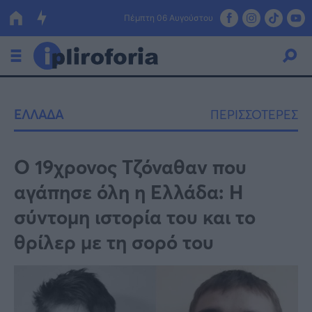
Πέμπτη 06 Αυγούστου
Ελλάδα
ΕΛΛΑΔΑ
ΠΕΡΙΣΣΟΤΕΡΕΣ
Οικονομία
Πολιτική
Ο 19χρονος Τζόναθαν που
αγάπησε όλη η Ελλάδα: Η
Τράπεζες
σύντομη ιστορία του και το
Επιδοτήσεις
Κόσμος
θρίλερ με τη σορό του
Lifestyle
ΕΣΠΑ
Αθλητικά