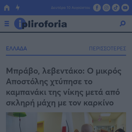
Δευτέρα 10 Αυγούστου
Ελλάδα
ΕΛΛΑΔΑ
ΠΕΡΙΣΣΟΤΕΡΕΣ
Οικονομία
Πολιτική
Μπράβο, λεβεντάκο: O μικρός
Αποστόλης χτύπησε το
Τράπεζες
καμπανάκι της νίκης μετά από
Επιδοτήσεις
Κόσμος
σκληρή μάχη με τον καρκίνο
Lifestyle
ΕΣΠΑ
Αθλητικά