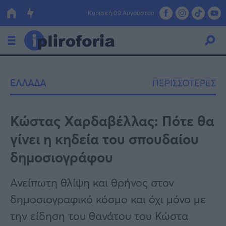
Κυριακή 09 Αυγούστου
Ελλάδα
ΕΛΛΑΔΑ
ΠΕΡΙΣΣΟΤΕΡΕΣ
Οικονομία
Πολιτική
Κώστας Χαρδαβέλλας: Πότε θα
γίνει η κηδεία του σπουδαίου
Τράπεζες
δημοσιογράφου
Επιδοτήσεις
Κόσμος
Ανείπωτη θλίψη και θρήνος στον
Lifestyle
ΕΣΠΑ
δημοσιογραφικό κόσμο και όχι μόνο με
Αθλητικά
την είδηση του θανάτου του Κώστα