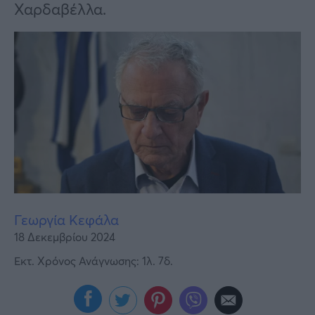
Υγεία
Χαρδαβέλλα.
Γυναίκα
Καιρός
Γεωργία Κεφάλα
18 Δεκεμβρίου 2024
Εκτ. Χρόνος Ανάγνωσης: 1λ. 7δ.