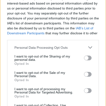
interest-based ads based on personal information utilized by
us or personal information disclosed to third parties prior to
your opt-out. You may separately opt-out of the further
disclosure of your personal information by third parties on the
Σημειώνεται επίσης ότι η οικογένεια του
IAB’s list of downstream participants. This information may
also be disclosed by us to third parties on the
IAB’s List of
δημοσιογράφου επιθυμεί επίσης να μην
Downstream Participants
that may further disclose it to other
σταλούν χρήματα για στεφάνια και τα
third parties.
χρήματα να ενισχύσουν το Ταμείο
Personal Data Processing Opt Outs
Αλληλοβοήθειας της ΕΣΗΕΑ.
I want to opt-out of the Sharing of my
personal data.
Περισσότερες
Ειδήσεις σήμερα
Opted In
I want to opt-out of the Sale of my
Καιρός: Έρχονται «λευκά» Χριστούγεννα με
Personal Data.
Opted In
τσουχτερό κρύο – Πού και πότε θα χιονίσει
I want to opt-out of processing my
Ζώδια σήμερα 18/12: Τα πάνω-κάτω στον
Personal Data for Targeted Advertising.
Opted In
τομέα των σχέσεων
I want to opt-out of Collection, Use,