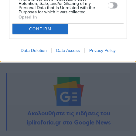
Retention, Sale, and/or Sharing of my
«Ο Κώστας Χαρδαβέλλας δεν έφυγε από τον
Personal Data that Is Unrelated with the
Purposes for which it was collected.
καρκίνο» – Συγκλονίζει η σύζυγός του, Μαρία
Opted In
Παναγοπούλου
CONFIRM
TAGS:
ΚΩΣΤΑΣ ΧΑΡΔΑΒΕΛΛΑΣ
Data Deletion
Data Access
Privacy Policy
Ακολουθήστε τις ειδήσεις του
ipliroforia.gr στο Google News