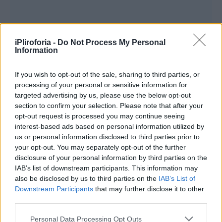
iPliroforia -
Do Not Process My Personal
Information
If you wish to opt-out of the sale, sharing to third parties, or
Συνεντεύξεις 18/11/2025
processing of your personal or sensitive information for
targeted advertising by us, please use the below opt-out
Δήμητρα Δερζέκου: «Λέω τη δική μου
section to confirm your selection. Please note that after your
αλήθεια»
opt-out request is processed you may continue seeing
interest-based ads based on personal information utilized by
us or personal information disclosed to third parties prior to
your opt-out. You may separately opt-out of the further
disclosure of your personal information by third parties on the
Συνεντεύξεις 18/11/2025
IAB’s list of downstream participants. This information may
Τζεφ Μοντάνα: «Κανένας δεν μπορεί
also be disclosed by us to third parties on the
IAB’s List of
Downstream Participants
that may further disclose it to other
να σου πει ποιος είσαι»
third parties.
Personal Data Processing Opt Outs