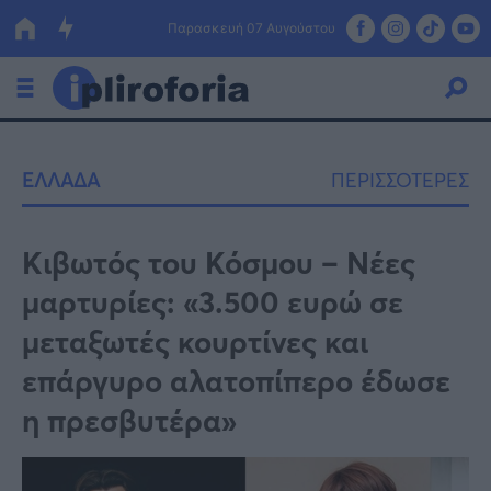
Παρασκευή 07 Αυγούστου
Ελλάδα
ΕΛΛΑΔΑ
ΠΕΡΙΣΣΟΤΕΡΕΣ
Οικονομία
Πολιτική
Κιβωτός του Κόσμου – Νέες
μαρτυρίες: «3.500 ευρώ σε
Τράπεζες
μεταξωτές κουρτίνες και
Επιδοτήσεις
Κόσμος
επάργυρο αλατοπίπερο έδωσε
Lifestyle
ΕΣΠΑ
η πρεσβυτέρα»
Αθλητικά