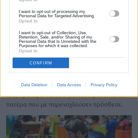
I want to opt-out of processing my
Personal Data for Targeted Advertising.
Opted In
I want to opt-out of Collection, Use,
Retention, Sale, and/or Sharing of my
Personal Data that Is Unrelated with the
Purposes for which it was collected.
Opted In
CONFIRM
«Μάλιστα, ο ένας μία φορά που μπήκε στο
δωμάτιο του πατέρα να αφήσει το φαγητό
Data Deletion
Data Access
Privacy Policy
του, πρόλαβε και είδε για δευτερόλεπτα τον
πατέρα που με παρενοχλούσε» πρόσθεσε.