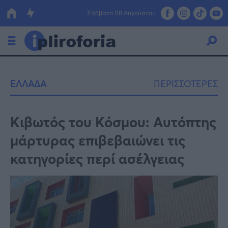
Σάββατο 08 Αυγούστου
Ελλάδα
ΕΛΛΑΔΑ
ΠΕΡΙΣΣΟΤΕΡΕΣ
Οικονομία
Πολιτική
Κιβωτός του Κόσμου: Αυτόπτης
μάρτυρας επιβεβαιώνει τις
Τράπεζες
κατηγορίες περί ασέλγειας
Επιδοτήσεις
Κόσμος
Lifestyle
ΕΣΠΑ
Αθλητικά