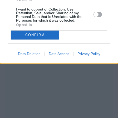
Χριστούγεννα: Πέμπτη 25 Δεκεμβρίου
I want to opt-out of Collection, Use,
Retention, Sale, and/or Sharing of my
Personal Data that Is Unrelated with the
Purposes for which it was collected.
Δεύτερη ημέρα των Χριστουγέννων:
Opted In
Παρασκευή 26 Δεκεμβρίου
CONFIRM
Data Deletion
Data Access
Privacy Policy