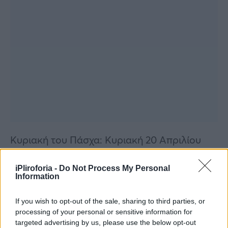
Κυριακή του Πάσχα: Κυριακή 20 Απριλίου
Δευτέρα του Πάσχα: Δευτέρα 21 Απριλίου
iPliroforia -
Do Not Process My Personal
Information
Μάιος:
If you wish to opt-out of the sale, sharing to third parties, or
processing of your personal or sensitive information for
Εργατική Πρωτομαγιά: Πέμπτη 1 Μαΐου
targeted advertising by us, please use the below opt-out