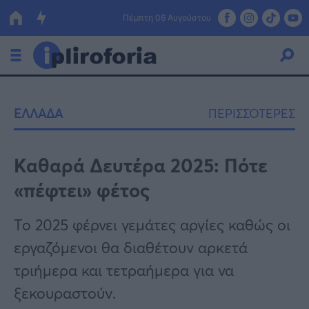
Πέμπτη 06 Αυγούστου
Ελλάδα
ΕΛΛΑΔΑ
ΠΕΡΙΣΣΟΤΕΡΕΣ
Οικονομία
Πολιτική
Καθαρά Δευτέρα 2025: Πότε
«πέφτει» φέτος
Τράπεζες
Επιδοτήσεις
Κόσμος
Το 2025 φέρνει γεμάτες αργίες καθώς οι
εργαζόμενοι θα διαθέτουν αρκετά
Lifestyle
ΕΣΠΑ
τριήμερα και τετραήμερα για να
Αθλητικά
ξεκουραστούν.