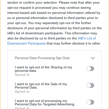
section to confirm your selection. Please note that after your
Ιούνιος:
opt-out request is processed you may continue seeing
interest-based ads based on personal information utilized by
Αγίου Πνεύματος: Δευτέρα 9 Ιουνίου
us or personal information disclosed to third parties prior to
your opt-out. You may separately opt-out of the further
disclosure of your personal information by third parties on the
(δεν αποτελεί επίσημη αργία για όλους τους
IAB’s list of downstream participants. This information may
εργαζόμενους)
also be disclosed by us to third parties on the
IAB’s List of
Downstream Participants
that may further disclose it to other
third parties.
Αύγουστος:
Personal Data Processing Opt Outs
Κοίμηση της Θεοτόκου: Παρασκευή 15
I want to opt-out of the Sharing of my
Αυγούστου
personal data.
Opted In
Οκτώβριος:
I want to opt-out of the Sale of my
Personal Data.
Opted In
Επέτειος του «Όχι»: Τρίτη 28 Οκτωβρίου
I want to opt-out of processing my
Personal Data for Targeted Advertising.
Δεκέμβριος:
Opted In