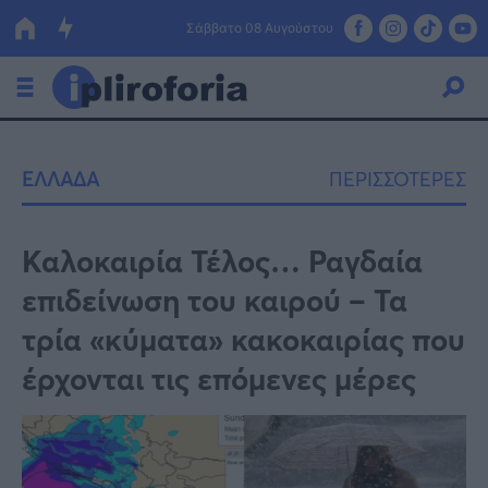
Σάββατο 08 Αυγούστου
Ελλάδα
ΕΛΛΑΔΑ
ΠΕΡΙΣΣΟΤΕΡΕΣ
Οικονομία
Πολιτική
Καλοκαιρία Τέλος… Ραγδαία
επιδείνωση του καιρού – Τα
Τράπεζες
τρία «κύματα» κακοκαιρίας που
Επιδοτήσεις
Κόσμος
έρχονται τις επόμενες μέρες
Lifestyle
ΕΣΠΑ
Αθλητικά