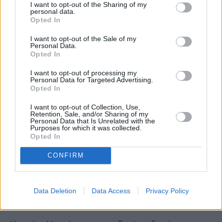
έως 21 βαθμούς στη Δυτική Ελλάδα (στην
I want to opt-out of the Sharing of my
personal data.
Ήπειρο από 11 έως τους 16 βαθμούς), 15 έως
Opted In
21 βαθμούς στις Κυκλάδες και στην Κρήτη
I want to opt-out of the Sale of my
(στη Βόρεια Κρήτη έως τους 25 βαθμούς
Personal Data.
Opted In
Κελσίου), 14 έως 21 βαθμούς στα νησιά του
I want to opt-out of processing my
Ανατολικού Αιγαίου και στα Δωδεκάνησα.
Personal Data for Targeted Advertising.
Opted In
Οι άνεμοι θα πνέουν στο Κεντρικό και
I want to opt-out of Collection, Use,
Βόρειο Αιγαίο από νότιες διευθύνσεις και
Retention, Sale, and/or Sharing of my
Personal Data that Is Unrelated with the
στο Νότιο Αιγαίο από νοτιοδυτικές
Purposes for which it was collected.
Opted In
διευθύνσεις μέτριοι 4-5 μποφόρ, ενώ στο
CONFIRM
Ιόνιο από νότιες διευθύνσεις σχεδόν μέτριοι
4 μποφόρ.
Data Deletion
Data Access
Privacy Policy
ΜΑΚΕΔΟΝΙΑ, ΘΡΑΚΗ