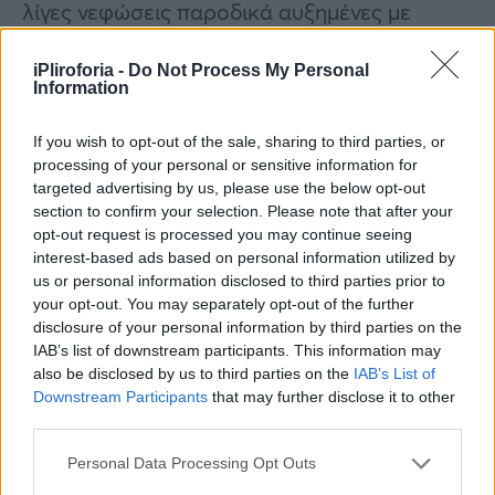
λίγες νεφώσεις παροδικά αυξημένες με
τοπικές βροχές στα υπόλοιπα τμήματα και
iPliroforia -
Do Not Process My Personal
μεμονωμένες καταιγίδες στα νησιά του
Information
Ανατολικού Αιγαίου. Η ορατότητα τις
βραδινές και πρωινές ώρες θα είναι κατά
If you wish to opt-out of the sale, sharing to third parties, or
processing of your personal or sensitive information for
τόπους περιορισμένη στα δυτικά, κεντρικά
targeted advertising by us, please use the below opt-out
και βόρεια ηπειρωτικά τμήματα. Οι
section to confirm your selection. Please note that after your
opt-out request is processed you may continue seeing
ατμοσφαιρικές συνθήκες ευνοούν τη
interest-based ads based on personal information utilized by
μεταφορά Αφρικανικής σκόνης, κυρίως στα
us or personal information disclosed to third parties prior to
your opt-out. You may separately opt-out of the further
δυτικά και νότια τμήματα.
disclosure of your personal information by third parties on the
IAB’s list of downstream participants. This information may
Η θερμοκρασία θα κυμανθεί από 9 έως 18
also be disclosed by us to third parties on the
IAB’s List of
βαθμούς στη Βόρεια Ελλάδα (στη Δυτική
Downstream Participants
that may further disclose it to other
third parties.
Μακεδονία από 5 έως 18 βαθμούς), 12 έως 22
βαθμούς στην Κεντρική και Νότια Ελλάδα, 14
Personal Data Processing Opt Outs