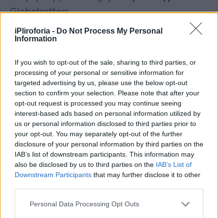
Globetrotters.
iPliroforia -
Do Not Process My Personal
Η ανάρτηση του Πέτρου
Information
Πολυχρονίδη για τον Γιάννη
If you wish to opt-out of the sale, sharing to third parties, or
Γαλανούλη
processing of your personal or sensitive information for
targeted advertising by us, please use the below opt-out
Από το 2015
σκηνοθετεί
τον «Τροχό της
section to confirm your selection. Please note that after your
opt-out request is processed you may continue seeing
τύχης» με τον Πέτρο Πολυχρονίδη, ο οποίος
interest-based ads based on personal information utilized by
τον αποχαιρέτησε με τεράστια θλίψη στα
us or personal information disclosed to third parties prior to
your opt-out. You may separately opt-out of the further
social media.
disclosure of your personal information by third parties on the
IAB’s list of downstream participants. This information may
also be disclosed by us to third parties on the
IAB’s List of
Downstream Participants
that may further disclose it to other
Συνεντεύξεις 18/11/2025
third parties.
Δήμητρα Δερζέκου: «Λέω τη δική μου
Personal Data Processing Opt Outs
αλήθεια»