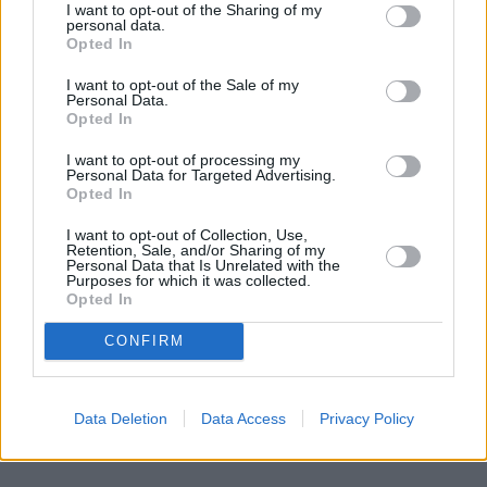
I want to opt-out of the Sharing of my
personal data.
Opted In
Συνεντεύξεις 18/11/2025
I want to opt-out of the Sale of my
Personal Data.
Τζεφ Μοντάνα: «Κανένας δεν μπορεί
Opted In
να σου πει ποιος είσαι»
I want to opt-out of processing my
Personal Data for Targeted Advertising.
Opted In
«Δεν φεύγουν έτσι οι άνθρωποι ρε Γιάννη.
I want to opt-out of Collection, Use,
Retention, Sale, and/or Sharing of my
Όχι έτσι. Όχι τώρα φίλε» έγραψε ο
Personal Data that Is Unrelated with the
Purposes for which it was collected.
παρουσιαστής.
Opted In
CONFIRM
Data Deletion
Data Access
Privacy Policy