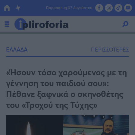
Παρασκευή 07 Αυγούστου
Ελλάδα
ΕΛΛΑΔΑ
ΠΕΡΙΣΣΟΤΕΡΕΣ
Οικονομία
Πολιτική
«Ήσουν τόσο χαρούμενος με τη
γέννηση του παιδιού σου»:
Τράπεζες
Πέθανε ξαφνικά ο σκηνοθέτης
Επιδοτήσεις
Κόσμος
του «Τροχού της Τύχης»
Lifestyle
ΕΣΠΑ
Αθλητικά