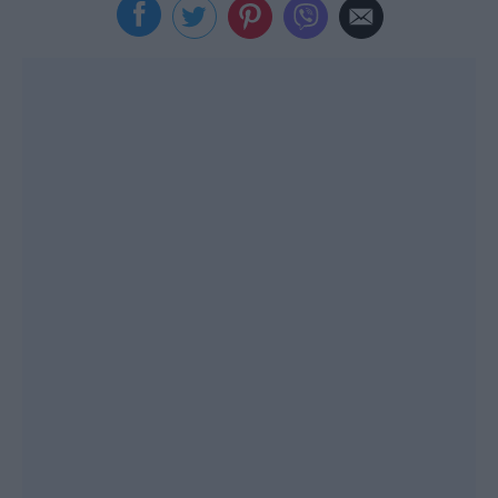
Viral
Κουζίνα
Ζώδια
Pet
Πίστη