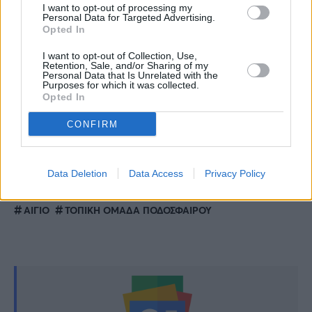
είπε δημόσια,εμείς το ξέραμε»
I want to opt-out of processing my
Personal Data for Targeted Advertising.
Opted In
Ραγδαία αλλαγή του καιρού: Ανατροπή με τις
I want to opt-out of Collection, Use,
χιονοπτώσεις – Ποια μέρα πέφτει η
Retention, Sale, and/or Sharing of my
Personal Data that Is Unrelated with the
θερμοκρασία
Purposes for which it was collected.
Opted In
Χριστίνα Λαμπίρη: «Είμαι 58, δεν είμαι γιαγιά,
CONFIRM
απαγορεύω την εγγονή μου να με φωνάζει
έτσι»
Data Deletion
Data Access
Privacy Policy
TAGS:
ΑΙΓΙΟ
ΤΟΠΙΚΗ ΟΜΑΔΑ ΠΟΔΟΣΦΑΙΡΟΥ