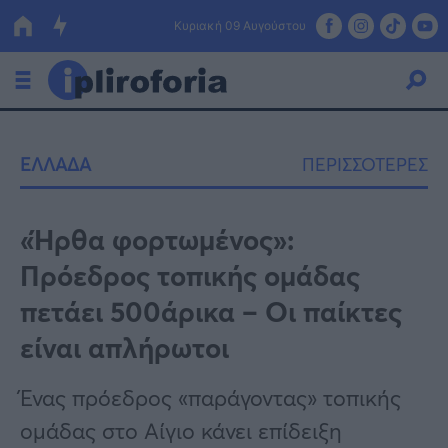
Κυριακή 09 Αυγούστου
Ελλάδα
ΕΛΛΑΔΑ
ΠΕΡΙΣΣΟΤΕΡΕΣ
Οικονομία
Πολιτική
«Ήρθα φορτωμένος»:
Πρόεδρος τοπικής ομάδας
Τράπεζες
πετάει 500άρικα – Oι παίκτες
Επιδοτήσεις
Κόσμος
είναι απλήρωτοι
Lifestyle
ΕΣΠΑ
Ένας πρόεδρος «παράγοντας» τοπικής
Αθλητικά
ομάδας στο Αίγιο κάνει επίδειξη