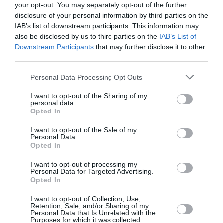
του άσκησε ποινικές διώξεις, ενώ τον
your opt-out. You may separately opt-out of the further
παρέπεμψε να δικαστεί στο Αυτόφωρο
disclosure of your personal information by third parties on the
IAB’s list of downstream participants. This information may
Δικαστήριο τη Δευτέρα.
also be disclosed by us to third parties on the
IAB’s List of
Downstream Participants
that may further disclose it to other
Απίστευτο γεγονός να ξυλοκοπεί έτσι ένα
third parties.
ηλικιωμένο ζευγάρι επειδή δεν του δώσανε
Personal Data Processing Opt Outs
δανεικά ενώ χρωστούσε και ενοίκια.
I want to opt-out of the Sharing of my
personal data.
Opted In
I want to opt-out of the Sale of my
Personal Data.
Opted In
I want to opt-out of processing my
Personal Data for Targeted Advertising.
Opted In
I want to opt-out of Collection, Use,
Retention, Sale, and/or Sharing of my
Personal Data that Is Unrelated with the
Purposes for which it was collected.