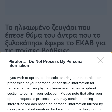
Το ηλικιωμένο ζευγάρι που
έπεσε θύμα του άντρα που το
ξυλοκόπησε έφερε το ΕΚΑΒ για
τις πρώτες βοήθειες
Στη συνέχεια έφυγε από το σπίτι, ενώ το
iPliroforia -
Do Not Process My Personal
Information
ηλικιωμένο ζευγάρι ειδοποίησε το ΕΚΑΒ με
τους διασώστες να τους παραλαμβάνουν και
If you wish to opt-out of the sale, sharing to third parties, or
processing of your personal or sensitive information for
να τους πηγαίνουν για τις πρώτες βοήθειες
targeted advertising by us, please use the below opt-out
στο νοσοκομείο.
section to confirm your selection. Please note that after your
opt-out request is processed you may continue seeing
Ο 31χρονος οδηγήθηκε στον εισαγγελέα που
interest-based ads based on personal information utilized by
us or personal information disclosed to third parties prior to