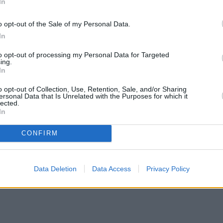
ομάδα να βγει από την Εντατική και την Τετάρτη
In
o opt-out of the Sale of my Personal Data.
In
Β και ιδρυτής και πρόεδρος της Ανθρωπιστικής
to opt-out of processing my Personal Data for Targeted
ES – Τα Παιδιά Σώζουν Ζωές», Αναστάσης
ing.
υ
19χρονου.
In
o opt-out of Collection, Use, Retention, Sale, and/or Sharing
ersonal Data that Is Unrelated with the Purposes for which it
lected.
In
CONFIRM
Data Deletion
Data Access
Privacy Policy