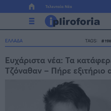
Τελευταία Νέα
Ελλάδα
Οικονο
ΕΛΛΑΔΑ
TAGS:
19
Κόσμος
Lifesty
Ευχάριστα νέα: Τα κατάφερ
Τζόναθαν – Πήρε εξιτήριο
Υγεία
Γυναίκ