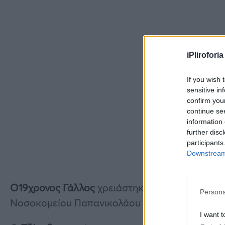
iPliroforia
If you wish 
sensitive in
confirm you
continue se
information 
further disc
participants
Downstream 
Ο19χρονος Γάλλος
χρειάστηκε να νοσηλευτεί γ
Persona
Νοσοκομείου Παπανικολάου στη Θεσσαλονίκη.
I want t