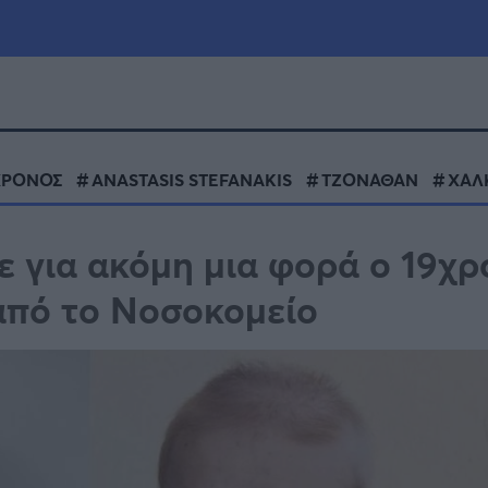
μία
Πολιτική
Τράπεζες
ΧΡΟΝΟΣ
ANASTASIS STEFANAKIS
ΤΖΟΝΑΘΑΝ
ΧΑΛ
Επιδοτήσεις
le
Αθλητικά
ε για ακόμη μια φορά ο 19χρ
ΕΣΠΑ
 από το Νοσοκομείο
α
Καιρός