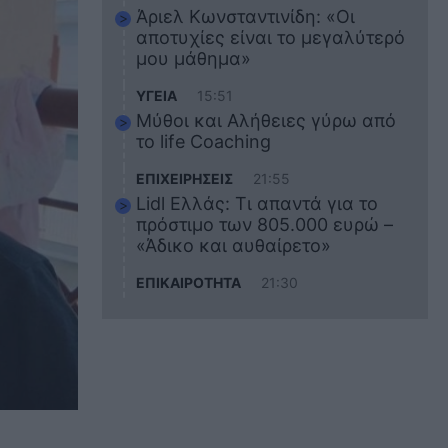
Άριελ Κωνσταντινίδη: «Οι
αποτυχίες είναι το μεγαλύτερό
μου μάθημα»
ΥΓΕΙΑ
15:51
Μύθοι και Αλήθειες γύρω από
το life Coaching
ΕΠΙΧΕΙΡΗΣΕΙΣ
21:55
Lidl Ελλάς: Τι απαντά για το
πρόστιμο των 805.000 ευρώ –
«Άδικο και αυθαίρετο»
ΕΠΙΚΑΙΡΟΤΗΤΑ
21:30
Στο εκπαιδευτικό του ταξίδι
σκοτώθηκε ο 20χρονος
ναυτικός του Blue Star Chios –
Πώς έγινε το τραγικό
δυστύχημα
ΖΩΔΙΑ
21:10
Αυτά τα 3 ζώδια θα πετύχουν