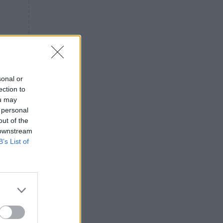
«ενόχληση» με τους πολίτες
για τα Τέμπη- «Αυτή η χώρα
είχε και άλλα δυστυχήματα»
ΠΙΣΤΗ
16:09
Μήτηρ του Ιησού: Προσευχή
στην Παναγία για τις δύσκολες
στιγμές
sonal or
ection to
ΥΓΕΙΑ
15:42
ou may
Συναγερμός στις ευρωπαϊκές
 personal
αγορές: Ανακαλούνται
out of the
πεπόνια και σταφύλια με
 downstream
φυτοφάρμακα
B’s List of
GOSSIP
15:12
Νεφέλη Μεγκ: Το βίντεο για τη
Σίσσυ Χρηστίδου έφερε
αντιδράσεις – «Είμαστε ok με
τα ενέσιμα;»
ΕΛΛΑΔΑ
14:46