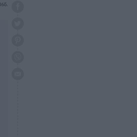
το 2026: Πότε θα έρθει η
36δ.
μεγάλη αλλαγή
ΕΠΙΚΑΙΡΟΤΗΤΑ
20:45
Τραγωδία στη Λάρισα: Νεκρός
50χρονος με αδιανόητο τρόπο
ΥΓΕΙΑ
20:20
Ελάχιστοι τη γνωρίζουν: Η
βιταμίνη που καταπολεμά
κατάθλιψη, κούραση, κόπωση
ΕΠΙΚΑΙΡΟΤΗΤΑ
19:50
ΕΚΤΑΚΤΟ: Σεισμός τώρα στην
Αττική
ΕΠΙΚΑΙΡΟΤΗΤΑ
19:20
«Συναγερμός» τώρα στη
Γλυφάδα
ΕΠΙΚΑΙΡΟΤΗΤΑ
18:45
Θλίψη: Πέθανε πολύτεκνη