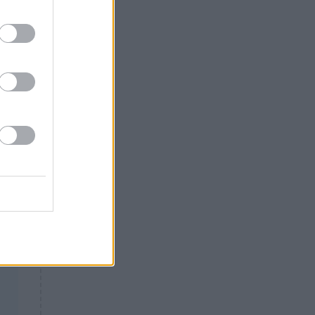
Θλίψη: Έφυγε από τη ζωή
γνωστός Έλληνας ηθοποιός