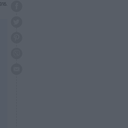
το 2026: Πότε θα έρθει η
31δ.
μεγάλη αλλαγή
ΕΠΙΚΑΙΡΟΤΗΤΑ
20:45
Τραγωδία στη Λάρισα: Νεκρός
50χρονος με αδιανόητο τρόπο
ΥΓΕΙΑ
20:20
Ελάχιστοι τη γνωρίζουν: Η
βιταμίνη που καταπολεμά
κατάθλιψη, κούραση, κόπωση
ΕΠΙΚΑΙΡΟΤΗΤΑ
19:50
ΕΚΤΑΚΤΟ: Σεισμός τώρα στην
Αττική
ΕΠΙΚΑΙΡΟΤΗΤΑ
19:20
«Συναγερμός» τώρα στη
Γλυφάδα
ΕΠΙΚΑΙΡΟΤΗΤΑ
18:45
Θλίψη: Πέθανε πολύτεκνη