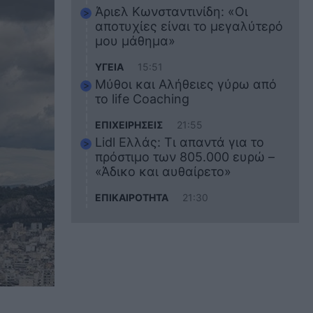
Άριελ Κωνσταντινίδη: «Οι
αποτυχίες είναι το μεγαλύτερό
μου μάθημα»
ΥΓΕΙΑ
15:51
Μύθοι και Αλήθειες γύρω από
το life Coaching
ΕΠΙΧΕΙΡΗΣΕΙΣ
21:55
Lidl Ελλάς: Τι απαντά για το
πρόστιμο των 805.000 ευρώ –
«Άδικο και αυθαίρετο»
ΕΠΙΚΑΙΡΟΤΗΤΑ
21:30
Στο εκπαιδευτικό του ταξίδι
σκοτώθηκε ο 20χρονος
ναυτικός του Blue Star Chios –
Πώς έγινε το τραγικό
δυστύχημα
ΖΩΔΙΑ
21:10
Αυτά τα 3 ζώδια θα πετύχουν