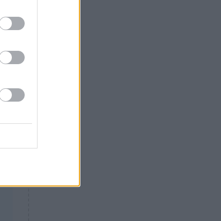
Θλίψη: Έφυγε από τη ζωή
γνωστός Έλληνας ηθοποιός