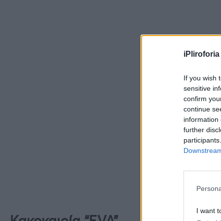
iPliroforia
If you wish 
sensitive in
confirm you
continue se
information 
further disc
participants
Downstream 
Persona
I want t
Κακοκαιρία “EVA”