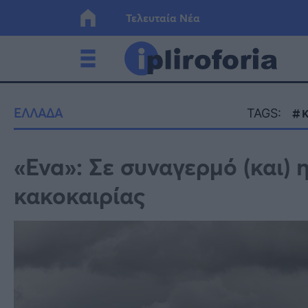
Τελευταία Νέα
Ελλάδα
Οικονο
ΕΛΛΑΔΑ
TAGS:
Κόσμος
Lifesty
«Eva»: Σε συναγερμό (και) 
κακοκαιρίας
Υγεία
Γυναίκ