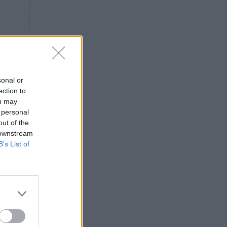
«ενόχληση» με τους πολίτες
για τα Τέμπη- «Αυτή η χώρα
είχε και άλλα δυστυχήματα»
ΠΙΣΤΗ
16:09
Μήτηρ του Ιησού: Προσευχή
στην Παναγία για τις δύσκολες
στιγμές
sonal or
ection to
ΥΓΕΙΑ
15:42
ou may
Συναγερμός στις ευρωπαϊκές
 personal
αγορές: Ανακαλούνται
out of the
πεπόνια και σταφύλια με
 downstream
φυτοφάρμακα
B’s List of
GOSSIP
15:12
Νεφέλη Μεγκ: Το βίντεο για τη
Σίσσυ Χρηστίδου έφερε
αντιδράσεις – «Είμαστε ok με
τα ενέσιμα;»
ΕΛΛΑΔΑ
14:46