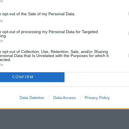
In
ίησης του νέου έκτακτου δελτίου της ΕΜΥ, το
o opt-out of the Sale of my Personal Data.
υρές καταιγίδες θα επηρεάσουν από τις
In
ήγορα θα επεκταθούν στο σύνολο της Δυτικής
to opt-out of processing my Personal Data for Targeted
ing.
In
o opt-out of Collection, Use, Retention, Sale, and/or Sharing
ersonal Data that Is Unrelated with the Purposes for which it
lected.
In
CONFIRM
Data Deletion
Data Access
Privacy Policy