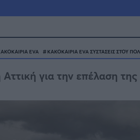
μία
Πολιτική
Τράπεζες
ΚΑΚΟΚΑΙΡΙΑ EVA
ΚΑΚΟΚΑΙΡΙΑ EVA ΣΥΣΤΑΣΕΙΣ ΣΤΟΥ ΠΟΛ
Επιδοτήσεις
le
Αθλητικά
η Αττική για την επέλαση της
ΕΣΠΑ
α
Καιρός