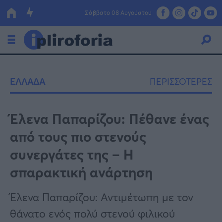
Σάββατο 08 Αυγούστου
Ελλάδα
ΕΛΛΑΔΑ
ΠΕΡΙΣΣΟΤΕΡΕΣ
Οικονομία
Πολιτική
Έλενα Παπαρίζου: Πέθανε ένας
από τους πιο στενούς
Τράπεζες
συνεργάτες της – Η
Επιδοτήσεις
Κόσμος
σπαρακτική ανάρτηση
Lifestyle
ΕΣΠΑ
Έλενα Παπαρίζου: Αντιμέτωπη με τον
Αθλητικά
θάνατο ενός πολύ στενού φιλικού