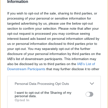
Information
If you wish to opt-out of the sale, sharing to third parties, or
processing of your personal or sensitive information for
targeted advertising by us, please use the below opt-out
section to confirm your selection. Please note that after your
opt-out request is processed you may continue seeing
interest-based ads based on personal information utilized by
us or personal information disclosed to third parties prior to
your opt-out. You may separately opt-out of the further
disclosure of your personal information by third parties on the
IAB’s list of downstream participants. This information may
Η φήμη για προβλήματα με την
also be disclosed by us to third parties on the
IAB’s List of
υγεία της
Downstream Participants
that may further disclose it to other
third parties.
Μάλιστα, η Έλενα Παπαρίζου δεν δίστασε να
Personal Data Processing Opt Outs
απαντήσει πρώτη φορά στα δημοσιεύματα
I want to opt-out of the Sharing of my
που την ήθελαν να είχε σκλήρυνση κατά
personal data.
Opted In
πλάκας. «Ποια είναι η πιο παράξενη φήμη