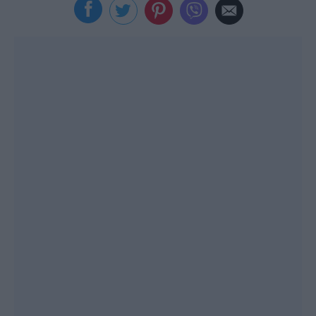
Viral
Κουζίνα
Ζώδια
Pet
Πίστη